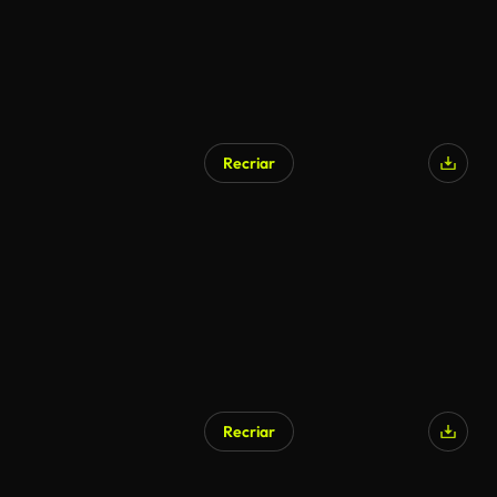
Recriar
Recriar