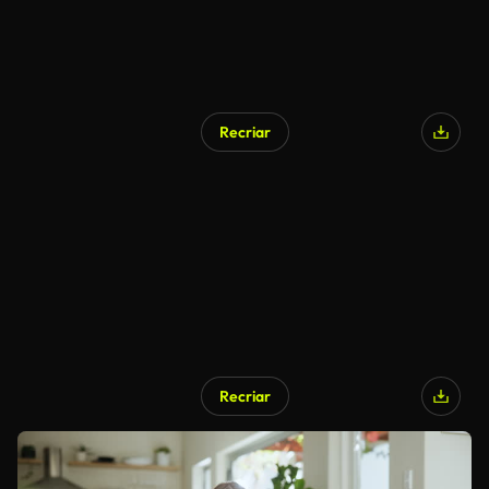
Recriar
Recriar