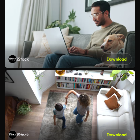
iStock
Download
iStock
Download