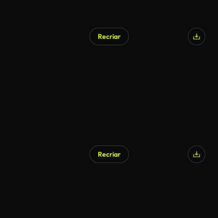
Recriar
Recriar