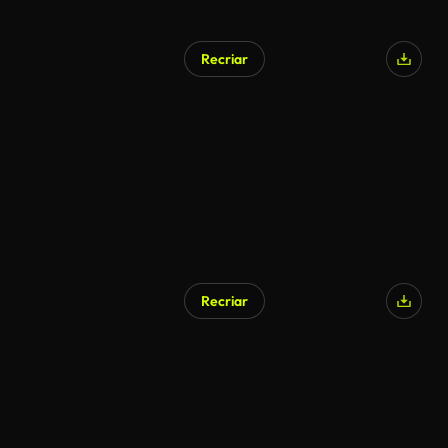
Recriar
Recriar