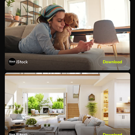
iStock
Download
iStock
Download