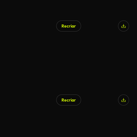
Recriar
Recriar