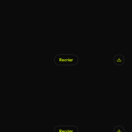
Recriar
Recriar