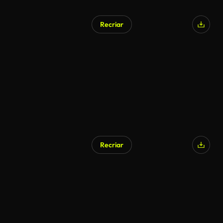
Recriar
Recriar