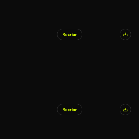
Recriar
Recriar