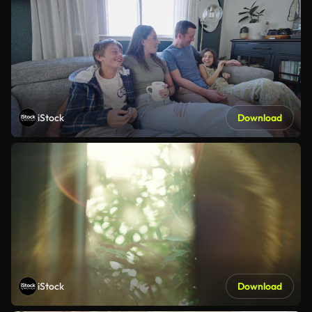
iStock
Download
iStock
Download