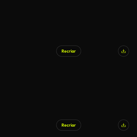
Recriar
Recriar