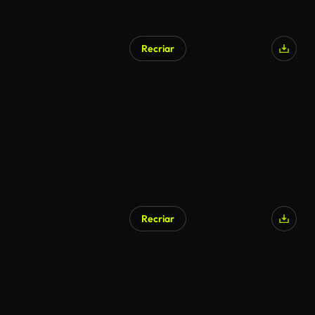
Recriar
Recriar