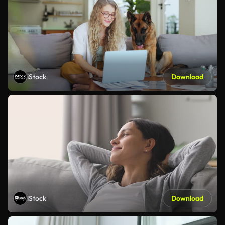
iStock
Download
iStock
Download