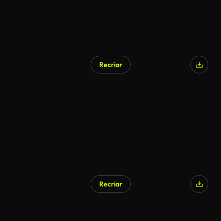
Recriar
Recriar