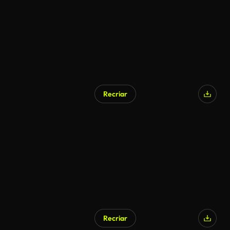
Recriar
Recriar