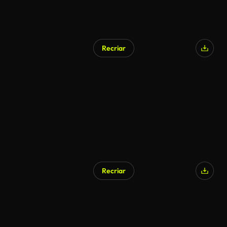
Recriar
Recriar