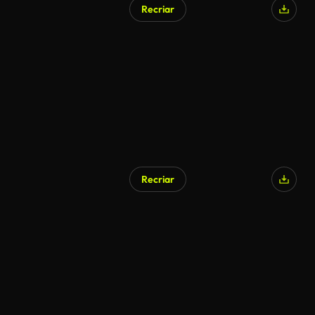
Recriar
Recriar