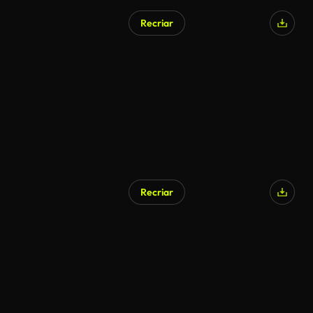
Recriar
Recriar