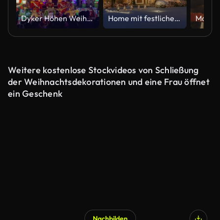
Dyker Höhen Weihnachtsbeleuchtung, Brooklyn, New York, USA
Home mit festlichen Outdoor-Weihnachten/Feiertage Beleuchtung und Schnee
Weitere kostenlose Stockvideos von Schließung
der Weihnachtsdekorationen und eine Frau öffnet
ein Geschenk
Nachbilden