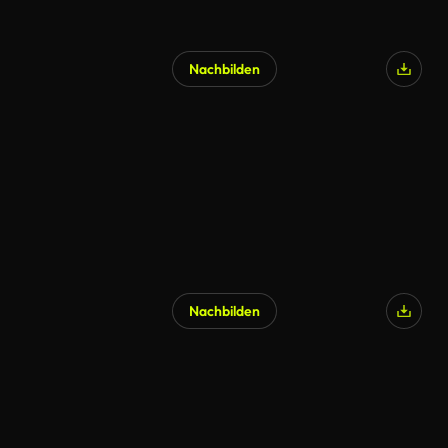
Nachbilden
Nachbilden