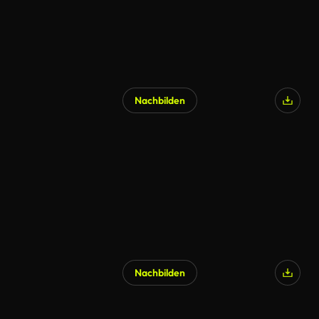
Nachbilden
Nachbilden