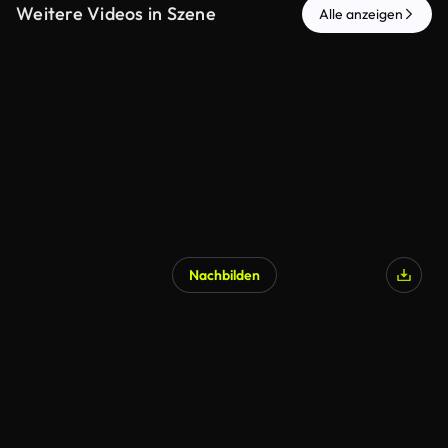
Weitere Videos in Szene
Alle anzeigen
Nachbilden