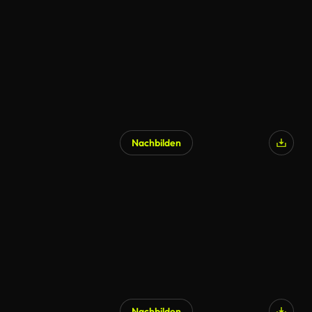
Nachbilden
KI-generiert
Nachbilden