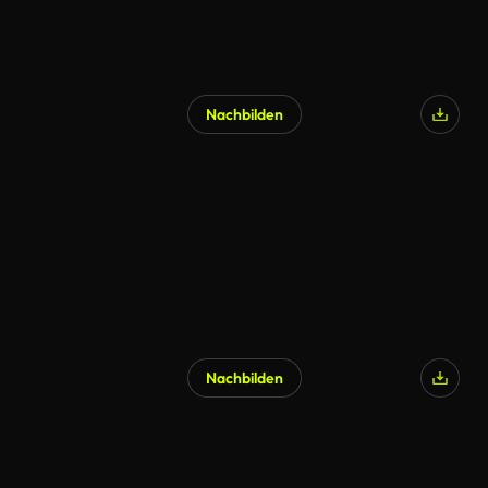
Nachbilden
Nachbilden