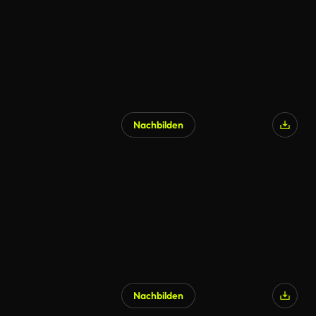
Nachbilden
Nachbilden