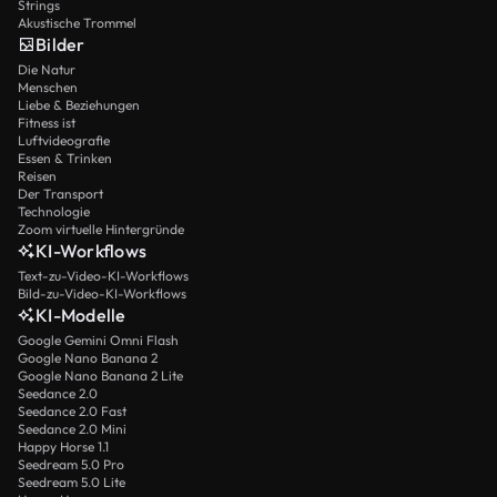
Strings
Akustische Trommel
Bilder
Die Natur
Menschen
Liebe & Beziehungen
Fitness ist
Luftvideografie
Essen & Trinken
Reisen
Der Transport
Technologie
Zoom virtuelle Hintergründe
KI-Workflows
Text-zu-Video-KI-Workflows
Bild-zu-Video-KI-Workflows
KI-Modelle
Google Gemini Omni Flash
Google Nano Banana 2
Google Nano Banana 2 Lite
Seedance 2.0
Seedance 2.0 Fast
Seedance 2.0 Mini
Happy Horse 1.1
Seedream 5.0 Pro
Seedream 5.0 Lite