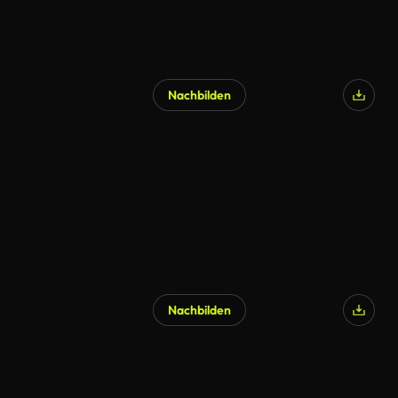
Nachbilden
Nachbilden