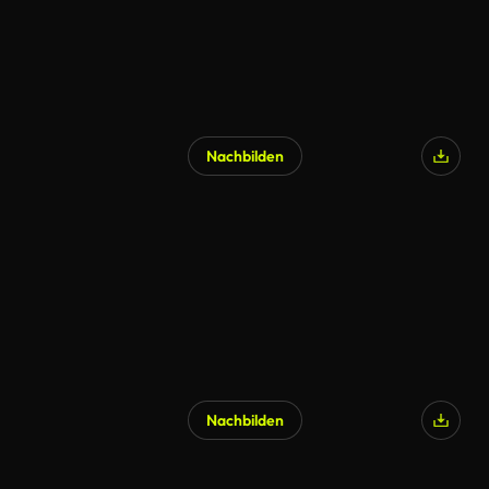
Nachbilden
Nachbilden