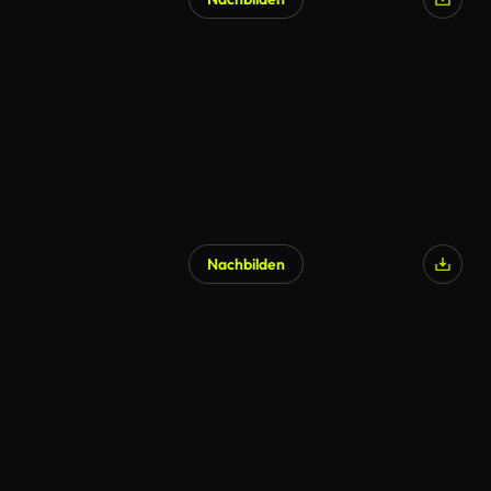
KI-generiert
Nachbilden
KI-generiert