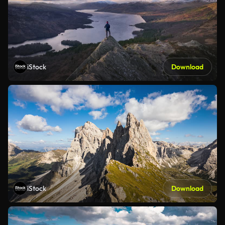
iStock
Download
iStock
Download