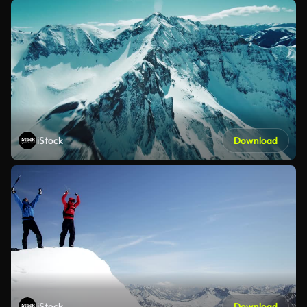
iStock
Download
iStock
Download