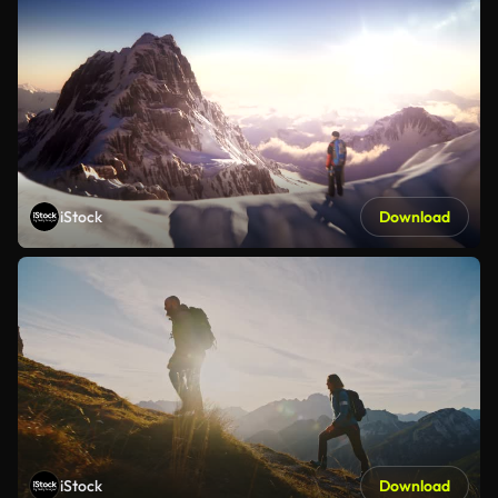
iStock
Download
iStock
Download