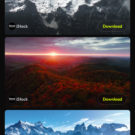
iStock
Download
iStock
Download