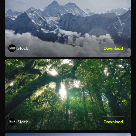
iStock
Download
iStock
Download