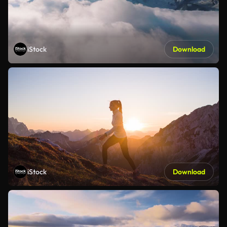
iStock
Download
iStock
Download