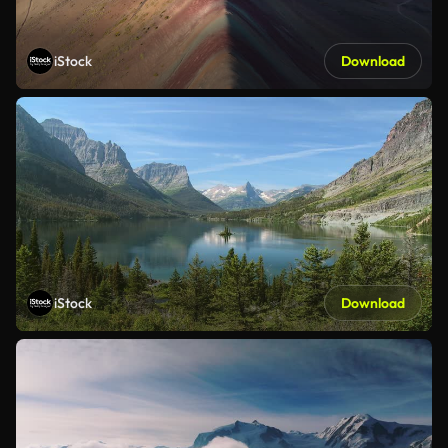
iStock
Download
iStock
Download