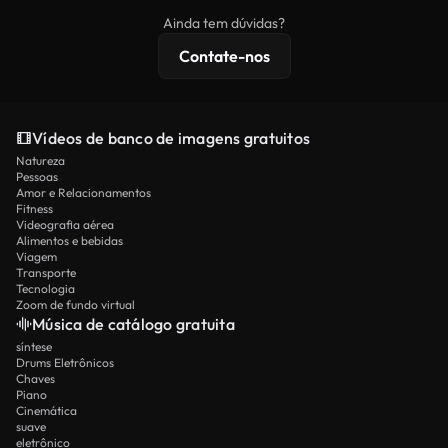
imagens exclusivas, resolução 4K e proteções de
Ainda tem dúvidas?
licenciamento estendidas.
Contate-nos
Vídeos de banco de imagens gratuitos
Natureza
Pessoas
Amor e Relacionamentos
Fitness
Videografia aérea
Alimentos e bebidas
Viagem
Transporte
Tecnologia
Zoom de fundo virtual
Música de catálogo gratuita
síntese
Drums Eletrônicos
Chaves
Piano
Cinemática
suave
eletrônico