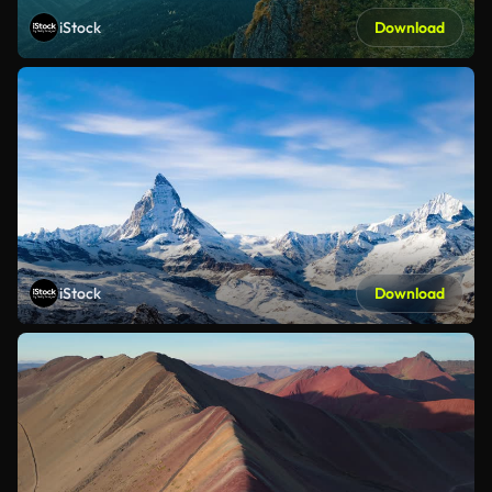
iStock
Download
iStock
Download