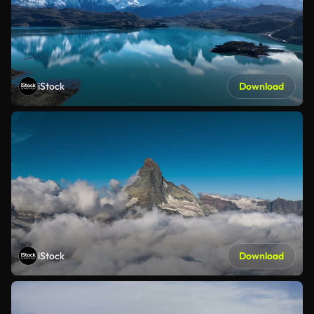
iStock
Download
iStock
Download