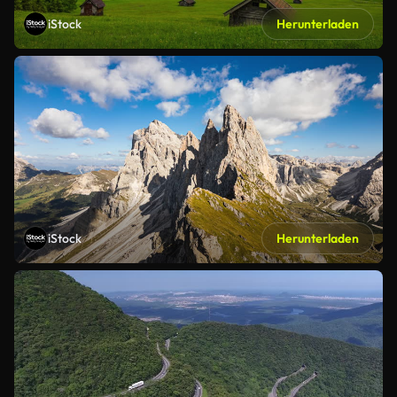
iStock
Herunterladen
iStock
Herunterladen