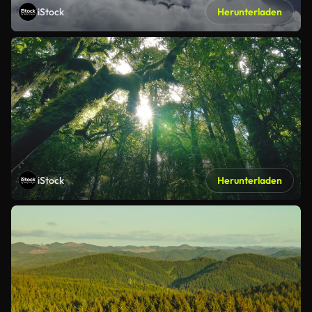
iStock
Herunterladen
iStock
Herunterladen