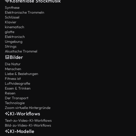
Kostenlose Stockmusik
Synthese
Elektronische Trommeln
Schlüssel
Klavier
kinematisch
glatte
Elektronisch
Umgebung
Strings
Akustische Trommel
Bilder
Die Natur
Menschen
Liebe & Beziehungen
Fitness ist
Luftvideografie
Essen & Trinken
Reisen
Der Transport
Technologie
Zoom virtuelle Hintergründe
KI-Workflows
Text-zu-Video-KI-Workflows
Bild-zu-Video-KI-Workflows
KI-Modelle