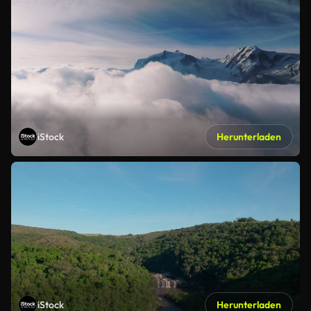
iStock
Herunterladen
iStock
Herunterladen