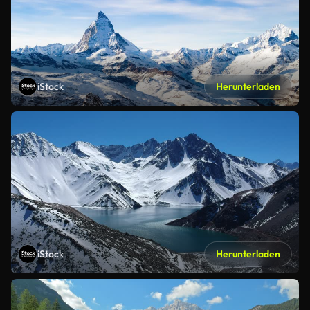
iStock
Herunterladen
iStock
Herunterladen