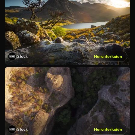
iStock
Herunterladen
iStock
Herunterladen