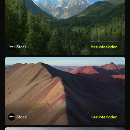
iStock
Herunterladen
iStock
Herunterladen