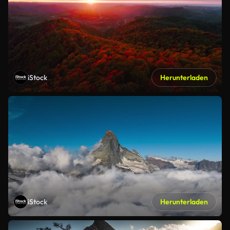
iStock
Herunterladen
iStock
Herunterladen