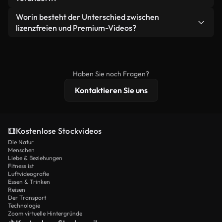
eigenständiges Produkt weiterverkaufen oder
Sie erhalten sauberes, sofort einsatzbereites
weiterverbreiten.
Ja. Sie dürfen unsere Videos gerne kürzen,
Worin besteht der Unterschied zwischen
Videomaterial.
bearbeiten oder neu zusammenstellen. Achten Sie
lizenzfreien und Premium-Videos?
nur darauf, dass das Endprodukt unserer Lizenz
Lizenzfreie Videos beinhalten kommerzielle
entspricht und nicht als ungeschnittenes
Nutzungsrechte, während Premium-Inhalte
Stockmaterial weiterverbreitet wird.
exklusives Filmmaterial, 4K-Auflösung und
Haben Sie noch Fragen?
erweiterten Lizenzschutz bieten.
Kontaktieren Sie uns
Kostenlose Stockvideos
Die Natur
Menschen
Liebe & Beziehungen
Fitness ist
Luftvideografie
Essen & Trinken
Reisen
Der Transport
Technologie
Zoom virtuelle Hintergründe