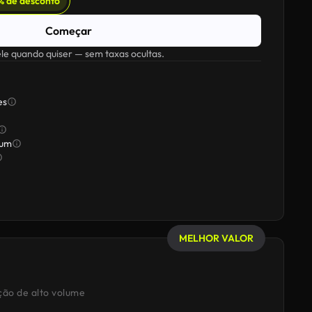
% de desconto
Começar
e quando quiser — sem taxas ocultas.
es
ium
MELHOR VALOR
ção de alto volume