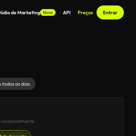
túdio de Marketing
API
Preços
Entrar
Novo
todos os dias.
m ocasionalmente