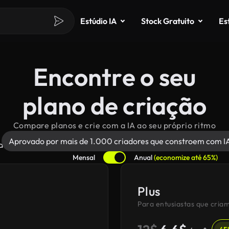
Estúdio IA
Stock Gratuito
Es
Encontre o seu
plano de criação
Compare planos e crie com a IA ao seu próprio ritmo
Aprovado por mais de 1.000 criadores que constroem com IA 
Mensal
Anual
(economize até 65%)
Plus
Para entusiastas que cria