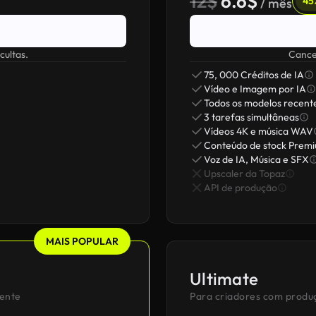
12$
6.6$
45
/ mês
cultas.
Cancel
75, 000 Créditos de IA
Vídeo e Imagem por IA
Todos os modelos recent
3 tarefas simultâneas
Vídeos 4K e música WAV
Conteúdo de stock Prem
Voz de IA, Música e SFX
Upscaler da Topaz
API de produção
MAIS POPULAR
Ultimate
mente
Para criadores com produ