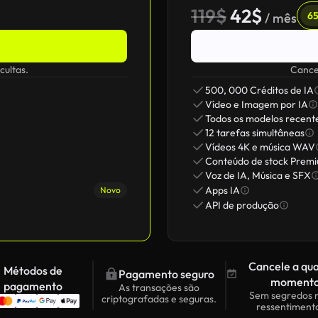
119$
42$
65
/ mês
cultas.
Cancel
500, 000 Créditos de IA
Vídeo e Imagem por IA
Todos os modelos recent
12 tarefas simultâneas
Vídeos 4K e música WAV
Conteúdo de stock Prem
Voz de IA, Música e SFX
Apps IA
Novo
API de produção
Cancele a qu
Métodos de
Pagamento seguro
momento
pagamento
As transações são
Sem segredos
criptografadas e seguras.
ressentiment