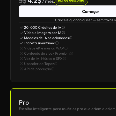
5$
4.2$
16% de desconto
/ mês
Começar
Cancele quando quiser — sem taxas o
20, 000 Créditos de IA
Vídeo e Imagem por IA
Modelos de IA selecionados
1 tarefa simultânea
Vídeos 4K e música WAV
Conteúdo de stock Premium
Voz de IA, Música e SFX
Upscaler da Topaz
API de produção
Pro
Escolha inteligente para usuários pro que criam diaria