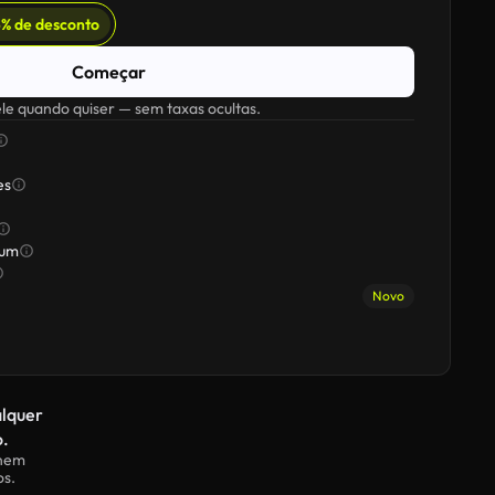
% de desconto
Começar
e quando quiser — sem taxas ocultas.
es
ium
Novo
alquer
.
 nem
os.