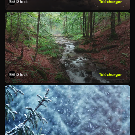
iStock
Télécharger
iStock
Télécharger