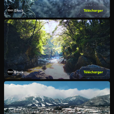
iStock
Télécharger
iStock
Télécharger