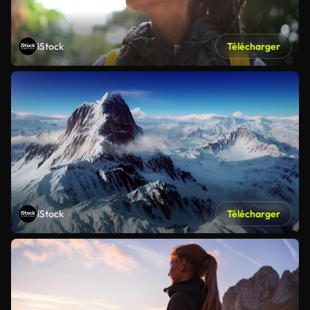
iStock
Télécharger
iStock
Télécharger