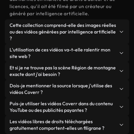
licences, qu'il ait été filmé par un créateur ou
généré par intelligence artificielle.
Cette collection comprend-elle des images réelles
ou des vidéos générées par intelligence artificielle
?
Les deux. Il s'agit d'une bibliothèque hybride
L'utilisation de ces vidéos va-t-elle ralentir mon
composée de véritables images filmées par des
site web ?
humains et liées à Région de montagne, ainsi que
Sauf si vous choisissez nos versions optimisées.
Et si je ne trouve pas la scène Région de montagne
de vidéos générées par IA. Chaque vidéo est
Nous proposons des formats légers, prêts pour le
exacte dont j'ai besoin ?
clairement identifiée afin que vous sachiez
web et conçus pour une utilisation en arrière-plan :
toujours ce que vous utilisez.
Vous pouvez en créer une instantanément avec
Dois-je mentionner la source lorsque j'utilise des
ils conservent une qualité élevée tout en
Coverr AI Studio. Il vous suffit de décrire la scène,
vidéos Coverr ?
minimisant les temps de chargement et en
par exemple « Région de montagne au coucher du
améliorant des indicateurs comme le LCP.
Aucune attribution n'est requise. Toutes les vidéos
Puis-je utiliser les vidéos Coverr dans du contenu
soleil », et le Studio générera en quelques
de notre bibliothèque sont libres de droits et
YouTube ou des publicités payantes ?
secondes une vidéo personnalisée conforme à nos
peuvent être utilisées sans mentionner l'auteur,
normes de licence.
Oui. Toutes les séquences vidéo de Coverr peuvent
Les vidéos libres de droits téléchargées
même si cela est toujours apprécié.
être utilisées dans des vidéos YouTube monétisées,
gratuitement comportent-elles un filigrane ?
des promotions sur les réseaux sociaux et des