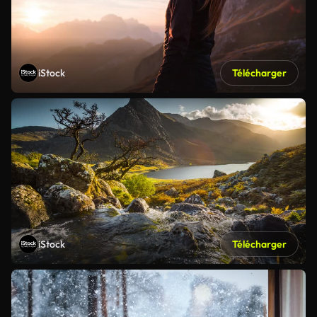
iStock
Télécharger
iStock
Télécharger