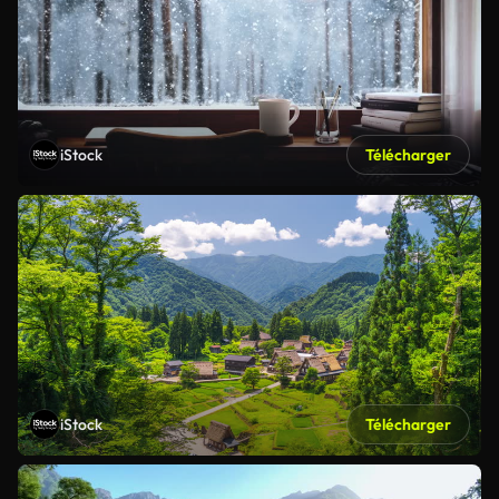
iStock
Télécharger
iStock
Télécharger