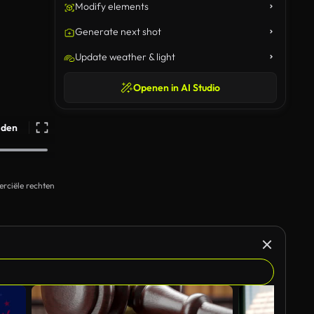
Modify elements
Generate next shot
Update weather & light
Openen in AI Studio
ijden
rciële rechten