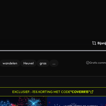
Bijsn
Gratis comme
wandelen
Heuvel
gras
...
EXCLUSIEF: -15% KORTING MET CODE
"COVERR15"