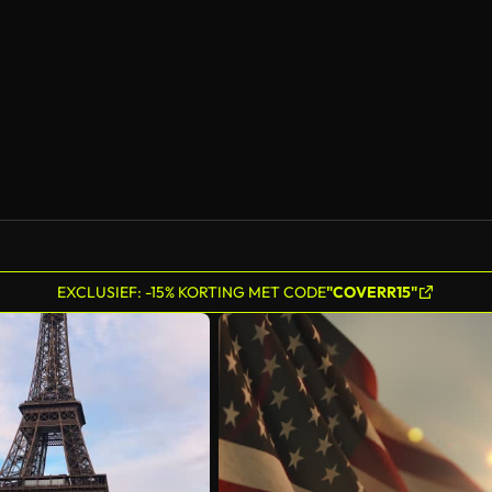
Gegenereerd door AI
EXCLUSIEF: -15% KORTING MET CODE
"COVERR15"