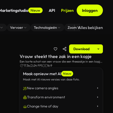
Marketingstudio
API
Prijzen
Inloggen
Nieuw
Alles bekijken
Vervoer
Technologieën
Zoom Virtuele Achtergrond
Download
Vrouw steekt thee zak in een kopje
Een korte schot van een vrouw die een theezakje in een kopje
steekt.
17.3s
24 FPS
16:9
Maak opnieuw met AI
Nieuw
Maak met AI nieuwe versies van deze foto.
New camera angles
Transform environment
Change time of day