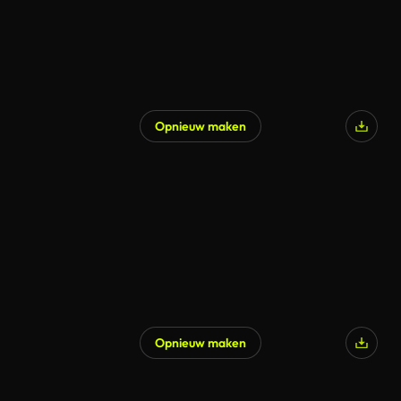
Opnieuw maken
Gegenereerd door AI
Opnieuw maken
Gegenereerd door AI