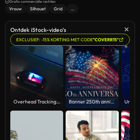
Gratis commerciële rechten
Vrouw
Silhouet
Grid
...
Ontdek iStock-video’s
EXCLUSIEF: -15% KORTING MET CODE
"COVERR15"
Overhead Tracking Drone Shot of a Police Car Driving on a City Street with Lights On at Night
Banner 250th anniversary of the USA. 250 years of independence. 4th of july 2026 usa independence day, video greeting card. US flag fireworks on blue sky background. Fourth of july. 4k seamless loop