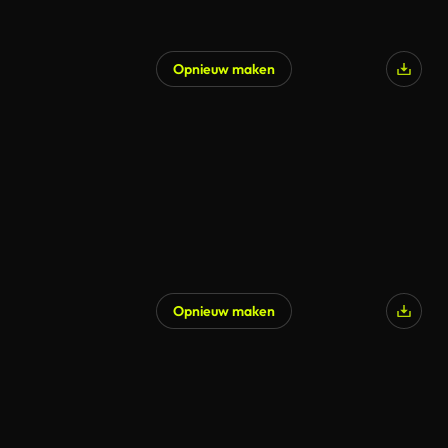
Opnieuw maken
Gegenereerd door AI
Opnieuw maken
Gegenereerd door AI