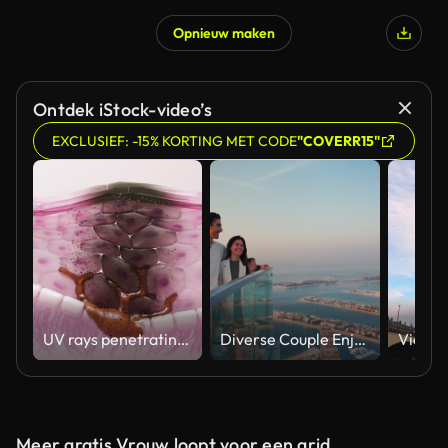
Opnieuw maken
Gegenereerd door AI
Ontdek iStock-video’s
EXCLUSIEF: -15% KORTING MET CODE
"COVERR15"
UV rays penetrating skin for melanin synthesis and melasma 3D animation
Diverse Couple Enjoying Sunset Views from High Rise Sky Deck Overlooking Palm Jumeirah
Meer gratis Vrouw loopt voor een grid