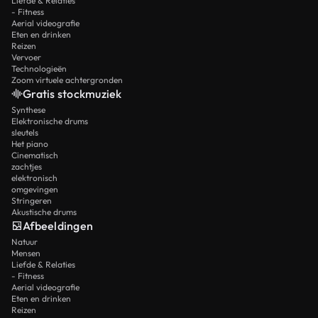
Liefde & Relaties
- Fitness
Aerial videografie
Eten en drinken
Reizen
Vervoer
Technologieën
Zoom virtuele achtergronden
Gratis stockmuziek
Synthese
Elektronische drums
sleutels
Het piano
Cinematisch
zachtjes
elektronisch
omgevingen
Stringeren
Akustische drums
Afbeeldingen
Natuur
Mensen
Liefde & Relaties
- Fitness
Aerial videografie
Eten en drinken
Reizen