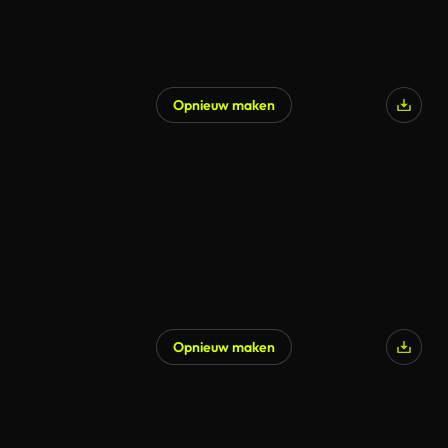
Opnieuw maken
Gegenereerd door AI
Opnieuw maken
Gegenereerd door AI