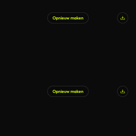
Opnieuw maken
Gegenereerd door AI
Opnieuw maken
Gegenereerd door AI