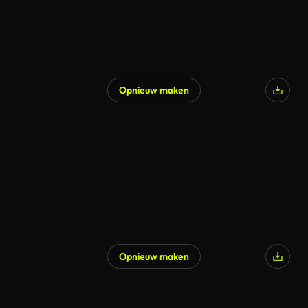
Opnieuw maken
Gegenereerd door AI
Opnieuw maken
Gegenereerd door AI