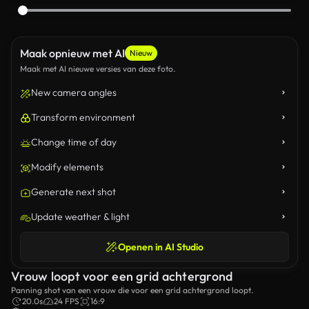
Maak opnieuw met AI
Nieuw
Maak met AI nieuwe versies van deze foto.
New camera angles
Transform environment
Change time of day
Modify elements
Generate next shot
Update weather & light
Openen in AI Studio
Vrouw loopt voor een grid achtergrond
Panning shot van een vrouw die voor een grid achtergrond loopt.
20.0s
24 FPS
16:9