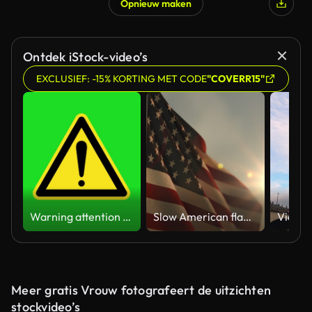
Opnieuw maken
Ontdek iStock-video’s
EXCLUSIEF: -15% KORTING MET CODE
"COVERR15"
Warning attention yellow hazard message street sign 4k green screen caution animation
Slow American flag at sunset during Memorial Day in the United States
Meer gratis Vrouw fotografeert de uitzichten
stockvideo’s