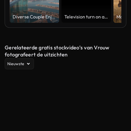
Diverse Couple Enjoying Sunset Views from High Rise Sky Deck Overlooking Palm Jumeirah
Television turn on and off. Switch on tv effect, switch off tv effect. Turn on Lcd TV effect, turn off TV effect . Led Tv on and off on black background
Gerelateerde gratis stockvideo’s van Vrouw
fotografeert de uitzichten
Nieuwste