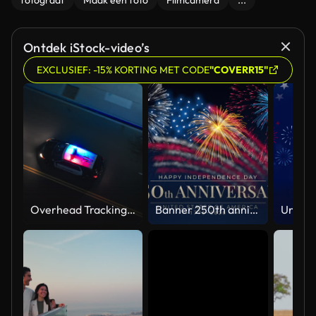
fotograaf
Maak een foto
Filmcamera
...
Ontdek iStock-video’s
EXCLUSIEF: -15% KORTING MET CODE
"COVERR15"
Overhead Tracking Drone Shot of a Police Car Driving on a City Street with Lights On at Night
Banner 250th anniversary of the USA. 250 years of independence. 4th of july 2026 usa independence day, video greeting card. US flag fireworks on blue sky background. Fourth of july. 4k seamless loop