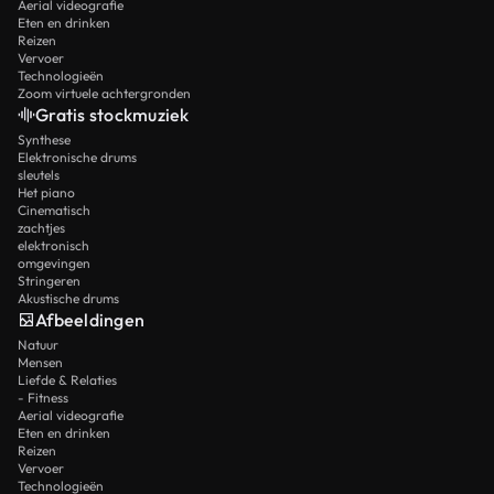
Aerial videografie
Eten en drinken
Reizen
Vervoer
Technologieën
Zoom virtuele achtergronden
Gratis stockmuziek
Synthese
Elektronische drums
sleutels
Het piano
Cinematisch
zachtjes
elektronisch
omgevingen
Stringeren
Akustische drums
Afbeeldingen
Natuur
Mensen
Liefde & Relaties
- Fitness
Aerial videografie
Eten en drinken
Reizen
Vervoer
Technologieën