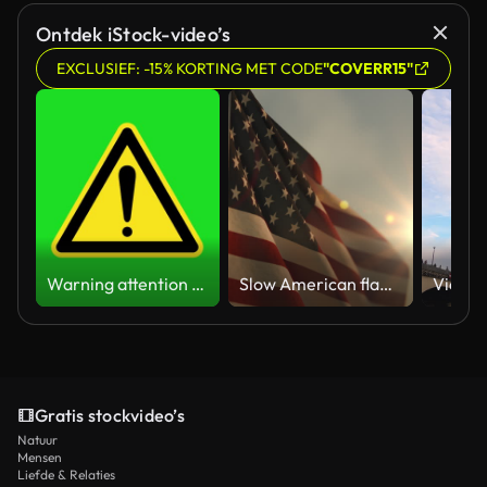
Gegenereerd door AI
Ontdek iStock-video’s
EXCLUSIEF: -15% KORTING MET CODE
"COVERR15"
Warning attention yellow hazard message street sign 4k green screen caution animation
Slow American flag at sunset during Memorial Day in the United States
Gratis stockvideo’s
Natuur
Mensen
Liefde & Relaties