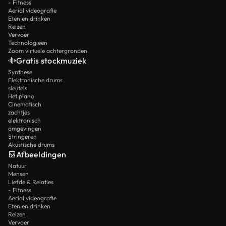
- Fitness
Aerial videografie
Eten en drinken
Reizen
Vervoer
Technologieën
Zoom virtuele achtergronden
Gratis stockmuziek
Synthese
Elektronische drums
sleutels
Het piano
Cinematisch
zachtjes
elektronisch
omgevingen
Stringeren
Akustische drums
Afbeeldingen
Natuur
Mensen
Liefde & Relaties
- Fitness
Aerial videografie
Eten en drinken
Reizen
Vervoer