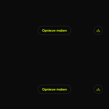
Opnieuw maken
Gegenereerd door AI
Opnieuw maken
Gegenereerd door AI