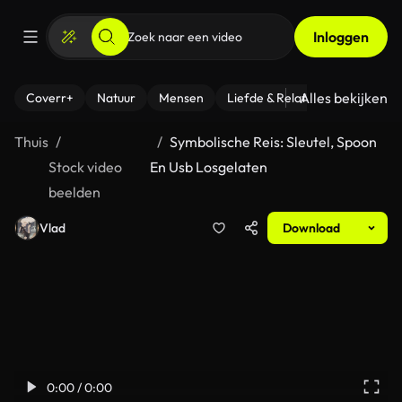
Inloggen
Alles bekijken
Coverr+
Natuur
Mensen
Liefde & Relaties
- Fitness
Thuis
Symbolische Reis: Sleutel, Spoon
Stock video
En Usb Losgelaten
beelden
Vlad
Download
0:00 / 0:00