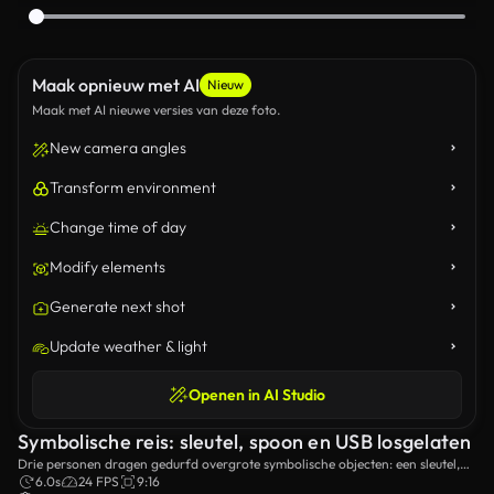
Maak opnieuw met AI
Nieuw
Maak met AI nieuwe versies van deze foto.
New camera angles
Transform environment
Change time of day
Modify elements
Generate next shot
Update weather & light
Openen in AI Studio
Symbolische reis: sleutel, spoon en USB losgelaten
Drie personen dragen gedurfd overgrote symbolische objecten: een sleutel,
een lepel en een USB-connector, tegen een minimalistische achtergrond, die
6.0s
24 FPS
9:16