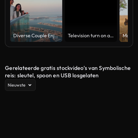
Diverse Couple Enjoying Sunset Views from High Rise Sky Deck Overlooking Palm Jumeirah
Television turn on and off. Switch on tv effect, switch off tv effect. Turn on Lcd TV effect, turn off TV effect . Led Tv on and off on black background
Gerelateerde gratis stockvideo’s van Symbolische
reis: sleutel, spoon en USB losgelaten
Nieuwste