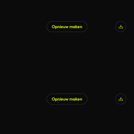
Opnieuw maken
Gegenereerd door AI
Opnieuw maken
Gegenereerd door AI