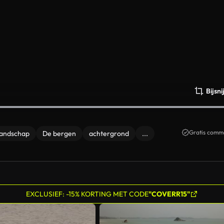
Bijsn
Gratis comme
landschap
De bergen
achtergrond
...
EXCLUSIEF: -15% KORTING MET CODE
"COVERR15"