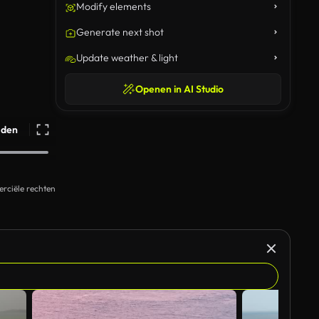
Modify elements
Generate next shot
Update weather & light
Openen in AI Studio
ijden
rciële rechten