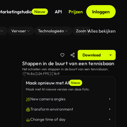
Marketingstudio
API
Prijzen
Inloggen
Nieuw
Alles bekijken
Vervoer
Technologieën
Zoom Virtuele Achtergrond
Download
Stappen in de buurt van een tennisbaan
Het schieten van stappen in de buurt van een tennisbaan.
14.8s
24 FPS
16:9
Maak opnieuw met AI
Nieuw
Maak met AI nieuwe versies van deze foto.
New camera angles
Transform environment
Change time of day