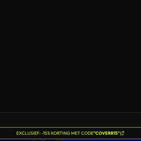
EXCLUSIEF: -15% KORTING MET CODE
"COVERR15"