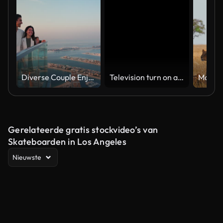
Diverse Couple Enjoying Sunset Views from High Rise Sky Deck Overlooking Palm Jumeirah
Television turn on and off. Switch on tv effect, switch off tv effect. Turn on Lcd TV effect, turn off TV effect . Led Tv on and off on black background
Gerelateerde gratis stockvideo’s van
Skateboarden in Los Angeles
Nieuwste