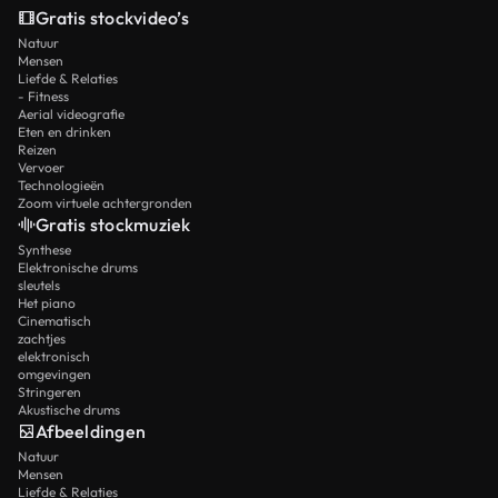
Gratis stockvideo’s
Natuur
Mensen
Liefde & Relaties
- Fitness
Aerial videografie
Eten en drinken
Reizen
Vervoer
Technologieën
Zoom virtuele achtergronden
Gratis stockmuziek
Synthese
Elektronische drums
sleutels
Het piano
Cinematisch
zachtjes
elektronisch
omgevingen
Stringeren
Akustische drums
Afbeeldingen
Natuur
Mensen
Liefde & Relaties