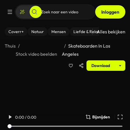
Inloggen
Alles bekijken
Coverr+
Natuur
Mensen
Liefde & Relaties
- Fitness
Thuis
Skateboarden In Los
Stock video beelden
Angeles
Download
Bijsnijden
0:00 / 0:00