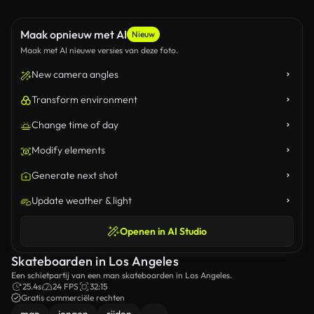
Maak opnieuw met AI
Nieuw
Maak met AI nieuwe versies van deze foto.
New camera angles
Transform environment
Change time of day
Modify elements
Generate next shot
Update weather & light
Openen in AI Studio
Skateboarden in Los Angeles
Een schietpartij van een man skateboarden in Los Angeles.
25.4s
24 FPS
32:15
Gratis commerciële rechten