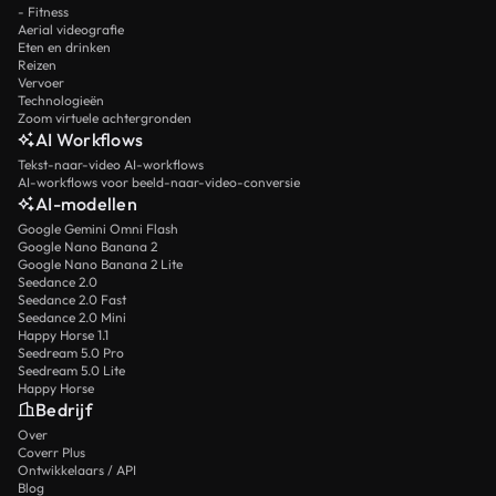
- Fitness
Aerial videografie
Eten en drinken
Reizen
Vervoer
Technologieën
Zoom virtuele achtergronden
AI Workflows
Tekst-naar-video AI-workflows
AI-workflows voor beeld-naar-video-conversie
AI-modellen
Google Gemini Omni Flash
Google Nano Banana 2
Google Nano Banana 2 Lite
Seedance 2.0
Seedance 2.0 Fast
Seedance 2.0 Mini
Happy Horse 1.1
Seedream 5.0 Pro
Seedream 5.0 Lite
Happy Horse
Bedrijf
Over
Coverr Plus
Ontwikkelaars / API
Blog