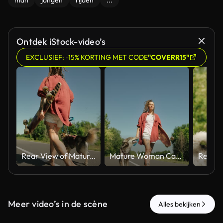
man
jongen
rijden
...
Ontdek iStock-video’s
EXCLUSIEF: -15% KORTING MET CODE
"COVERR15"
Rear View of Mature Woman Carrying Skateboard While Walking with Pet Dog Along Country Road in Summer
Mature Woman Carrying Skateboard While Walking with Pet Dog Along Country Road in Summer
Meer video’s in de scène
Alles bekijken