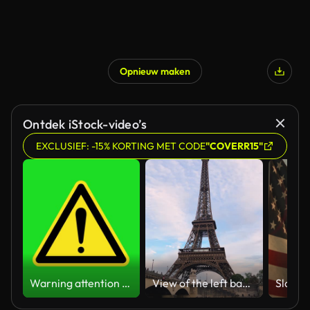
Opnieuw maken
Ontdek iStock-video’s
EXCLUSIEF: -15% KORTING MET CODE
"COVERR15"
Warning attention yellow hazard message street sign 4k green screen caution animation
View of the left bank of the Seine River, the Eiffel Tower, boats sailing on the river, the Quai Jacques-Chirac embankment and Pont d'Iena, Jena Bridge spanning the River Seine of Paris, France.