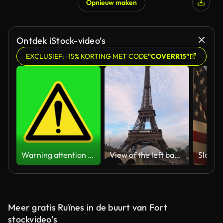
Opnieuw maken
Ontdek iStock-video’s
EXCLUSIEF: -15% KORTING MET CODE
"COVERR15"
Warning attention yellow hazard message street sign 4k green screen caution animation
View of the left bank of the Seine River, the Eiffel Tower, boats sailing on the river, the Quai Jacques-Chirac embankment and Pont d'Iena, Jena Bridge spanning the River Seine of Paris, France.
Meer gratis Ruïnes in de buurt van Fort
stockvideo’s