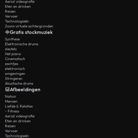
Aerial videografie
Eten en drinken
Reizen
Vervoer
Technologieën
Zoom virtuele achtergronden
Gratis stockmuziek
Synthese
Elektronische drums
sleutels
Het piano
Cinematisch
zachtjes
elektronisch
omgevingen
Stringeren
Akustische drums
Afbeeldingen
Natuur
Mensen
Liefde & Relaties
- Fitness
Aerial videografie
Eten en drinken
Reizen
Vervoer
Technologieën