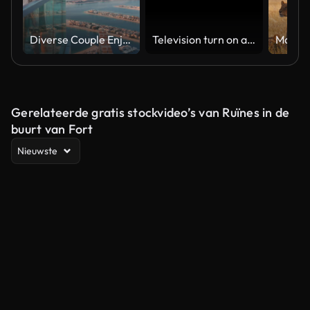
Diverse Couple Enjoying Sunset Views from High Rise Sky Deck Overlooking Palm Jumeirah
Television turn on and off. Switch on tv effect, switch off tv effect. Turn on Lcd TV effect, turn off TV effect . Led Tv on and off on black background
Gerelateerde gratis stockvideo’s van Ruïnes in de
buurt van Fort
Nieuwste