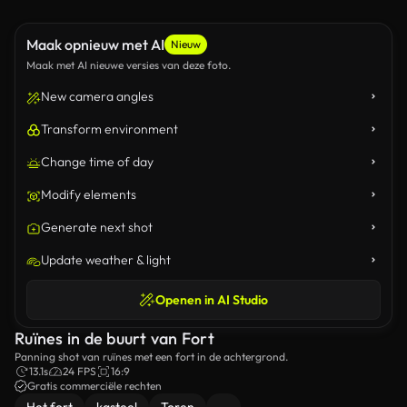
Maak opnieuw met AI
Nieuw
Maak met AI nieuwe versies van deze foto.
New camera angles
Transform environment
Change time of day
Modify elements
Generate next shot
Update weather & light
Openen in AI Studio
Ruïnes in de buurt van Fort
Panning shot van ruïnes met een fort in de achtergrond.
13.1s
24 FPS
16:9
Gratis commerciële rechten