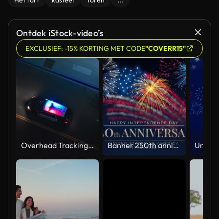
Het fort
kasteel
Toren
...
Ontdek iStock-video’s
EXCLUSIEF: -15% KORTING MET CODE
"COVERR15"
Overhead Tracking Drone Shot of a Police Car Driving on a City Street with Lights On at Night
Banner 250th anniversary of the USA. 250 years of independence. 4th of july 2026 usa independence day, video greeting card. US flag fireworks on blue sky background. Fourth of july. 4k seamless loop