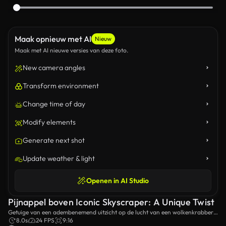
Maak opnieuw met AI
Nieuw
Maak met AI nieuwe versies van deze foto.
New camera angles
Transform environment
Change time of day
Modify elements
Generate next shot
Update weather & light
Openen in AI Studio
Pijnappel boven Iconic Skyscraper: A Unique Twist
Getuige van een adembenemend uitzicht op de lucht van een wolkenkrabber
versierd met een overgrote ananas, juxtaposed tegen een uitgestrekt stedelijk
8.0s
24 FPS
9:16