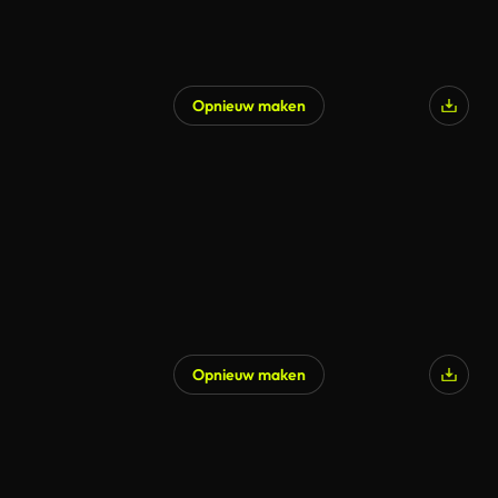
Opnieuw maken
Gegenereerd door AI
Opnieuw maken
Gegenereerd door AI