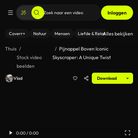
Inloggen
Alles bekijken
Coverr+
Natuur
Mensen
Liefde & Relaties
- Fitness
Thuis
Pijnappel Boven Iconic
Stock video
Skyscraper: A Unique Twist
beelden
Vlad
Download
0:00 / 0:00