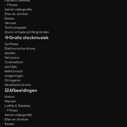
Liefde & Relaties
- Fitness
Aerial videografie
Eten en drinken
Reizen
Vervoer
Technologieën
Zoom virtuele achtergronden
Gratis stockmuziek
Synthese
Elektronische drums
sleutels
Het piano
Cinematisch
zachtjes
elektronisch
omgevingen
Stringeren
Akustische drums
Afbeeldingen
Natuur
Mensen
Liefde & Relaties
- Fitness
Aerial videografie
Eten en drinken
Reizen