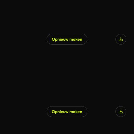
Opnieuw maken
Gegenereerd door AI
Opnieuw maken
Gegenereerd door AI