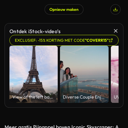
Opnieuw maken
Gegenereerd door AI
Ontdek iStock-video’s
EXCLUSIEF: -15% KORTING MET CODE
"COVERR15"
View of the left bank of the Seine River, the Eiffel Tower, boats sailing on the river, the Quai Jacques-Chirac embankment and Pont d'Iena, Jena Bridge spanning the River Seine of Paris, France.
Diverse Couple Enjoying Sunset Views from High Rise Sky Deck Overlooking Palm Jumeirah
Meer gratis Pijnappel boven Iconic Skyscraper: A