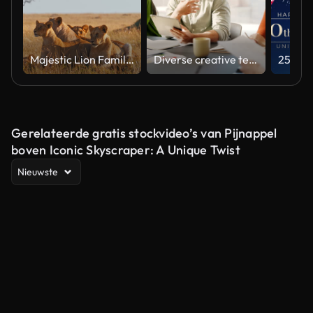
Majestic Lion Family Relaxing in Natural Habitat Under Soft Light
Diverse creative team collaborating on a marketing strategy in an office meeting
Gerelateerde gratis stockvideo’s van Pijnappel
boven Iconic Skyscraper: A Unique Twist
Nieuwste