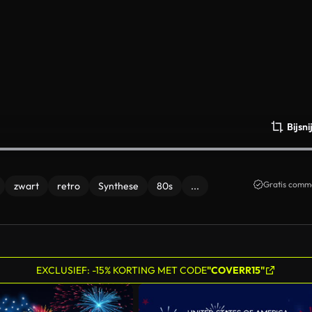
Bijsn
Gratis comme
zwart
retro
Synthese
80s
...
EXCLUSIEF: -15% KORTING MET CODE
"COVERR15"