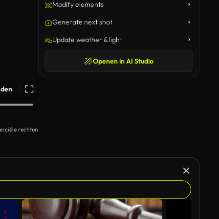
Modify elements
Generate next shot
Update weather & light
Openen in AI Studio
ijden
rciële rechten