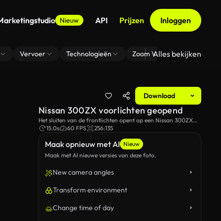
Marketingstudio
API
Prijzen
Inloggen
Nieuw
Alles bekijken
Vervoer
Technologieën
Zoom Virtuele Achtergrond
Download
Nissan 300ZX voorlichten geopend
Het sluiten van de frontlichten opent op een Nissan 300ZX
buiten in de regen.
15.0s
60 FPS
256:135
Maak opnieuw met AI
Nieuw
Maak met AI nieuwe versies van deze foto.
New camera angles
Transform environment
Change time of day