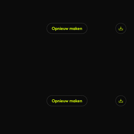
Opnieuw maken
Gegenereerd door AI
Opnieuw maken
Gegenereerd door AI