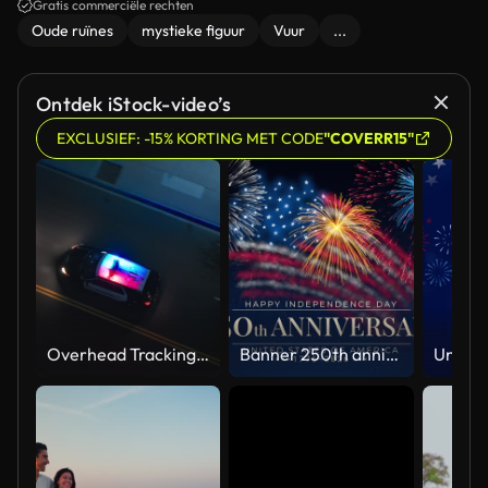
berg.
Gratis commerciële rechten
Oude ruïnes
mystieke figuur
Vuur
...
Ontdek iStock-video’s
EXCLUSIEF: -15% KORTING MET CODE
"COVERR15"
Overhead Tracking Drone Shot of a Police Car Driving on a City Street with Lights On at Night
Banner 250th anniversary of the USA. 250 years of independence. 4th of july 2026 usa independence day, video greeting card. US flag fireworks on blue sky background. Fourth of july. 4k seamless loop