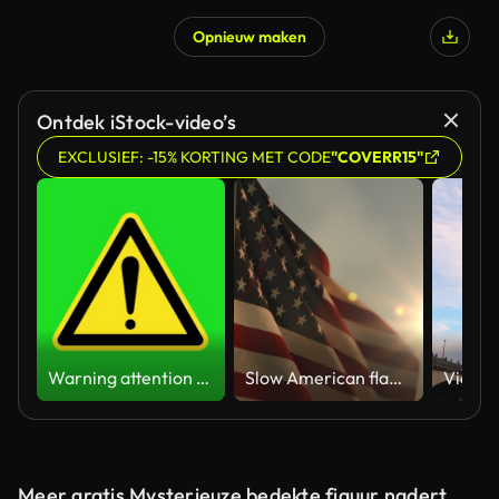
Opnieuw maken
Ontdek iStock-video’s
EXCLUSIEF: -15% KORTING MET CODE
"COVERR15"
Warning attention yellow hazard message street sign 4k green screen caution animation
Slow American flag at sunset during Memorial Day in the United States
Meer gratis Mysterieuze bedekte figuur nadert