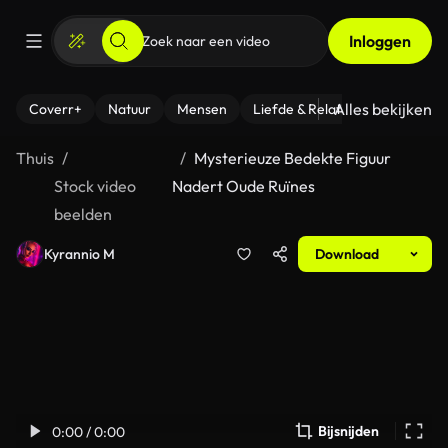
Inloggen
Alles bekijken
Coverr+
Natuur
Mensen
Liefde & Relaties
- Fitness
Thuis
Mysterieuze Bedekte Figuur
Stock video
Nadert Oude Ruïnes
beelden
Kyrannio M
Download
Bijsnijden
0:00 / 0:00