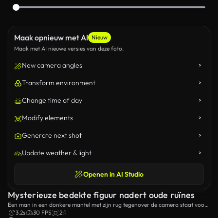
Maak opnieuw met AI
Nieuw
Maak met AI nieuwe versies van deze foto.
New camera angles
Transform environment
Change time of day
Modify elements
Generate next shot
Update weather & light
Openen in AI Studio
Mysterieuze bedekte figuur nadert oude ruïnes
Een man in een donkere mantel met zijn rug tegenover de camera staat voor
de door mist omsingelde ruïnes van een oude, mysterieuze tempel op een
3.2s
30 FPS
2:1