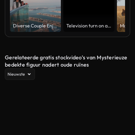
Diverse Couple Enjoying Sunset Views from High Rise Sky Deck Overlooking Palm Jumeirah
Television turn on and off. Switch on tv effect, switch off tv effect. Turn on Lcd TV effect, turn off TV effect . Led Tv on and off on black background
Gerelateerde gratis stockvideo’s van Mysterieuze
bedekte figuur nadert oude ruïnes
Nieuwste