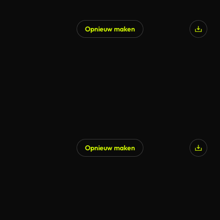
Opnieuw maken
Gegenereerd door AI
Opnieuw maken
Gegenereerd door AI