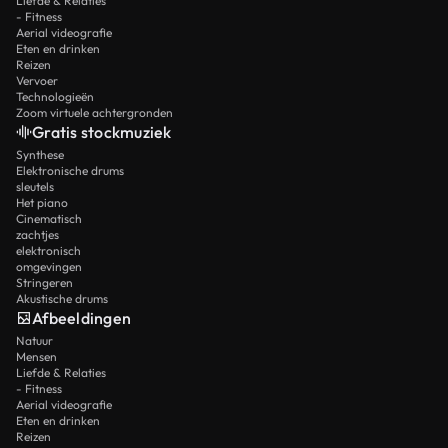
Liefde & Relaties
- Fitness
Aerial videografie
Eten en drinken
Reizen
Vervoer
Technologieën
Zoom virtuele achtergronden
Gratis stockmuziek
Synthese
Elektronische drums
sleutels
Het piano
Cinematisch
zachtjes
elektronisch
omgevingen
Stringeren
Akustische drums
Afbeeldingen
Natuur
Mensen
Liefde & Relaties
- Fitness
Aerial videografie
Eten en drinken
Reizen