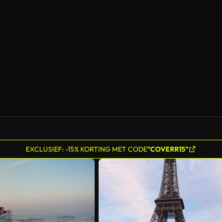
EXCLUSIEF: -15% KORTING MET CODE
"COVERR15"