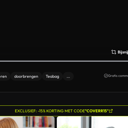
Bijsn
Gratis comme
eren
doorbrengen
Teabag
...
EXCLUSIEF: -15% KORTING MET CODE
"COVERR15"