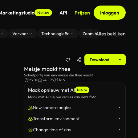
Marketingstudio
API
Prijzen
Inloggen
Nieuw
Alles bekijken
Vervoer
Technologieën
Zoom Virtuele Achtergrond
Download
Meisje maakt thee
Schietpartij van een meisje die thee maakt.
23.0s
24 FPS
16:9
Maak opnieuw met AI
Nieuw
Maak met AI nieuwe versies van deze foto.
New camera angles
Transform environment
Change time of day