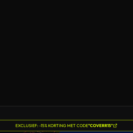
EXCLUSIEF: -15% KORTING MET CODE
"COVERR15"