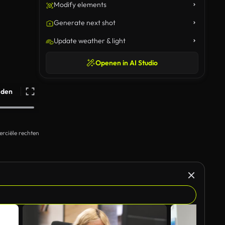
Modify elements
Generate next shot
Update weather & light
Openen in AI Studio
ijden
rciële rechten