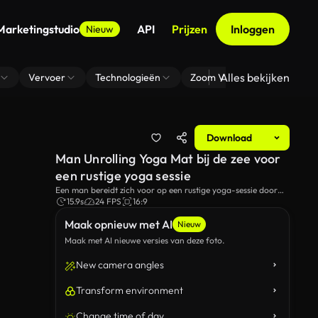
Marketingstudio
API
Prijzen
Inloggen
Nieuw
Alles bekijken
Vervoer
Technologieën
Zoom Virtuele Achtergrond
Download
Man Unrolling Yoga Mat bij de zee voor
een rustige yoga sessie
Een man bereidt zich voor op een rustige yoga-sessie door
zijn mat op een rotsachtig strand met de zee als
15.9s
24 FPS
16:9
achtergrond.De zachte golven en serene setting bieden een
Maak opnieuw met AI
kalmerende sfeer, perfect voor mindfulness en meditatie.
Nieuw
Maak met AI nieuwe versies van deze foto.
New camera angles
Transform environment
Change time of day