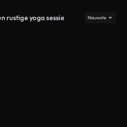
Al
n rustige yoga sessie
Nieuwste
Gegenereerd door AI