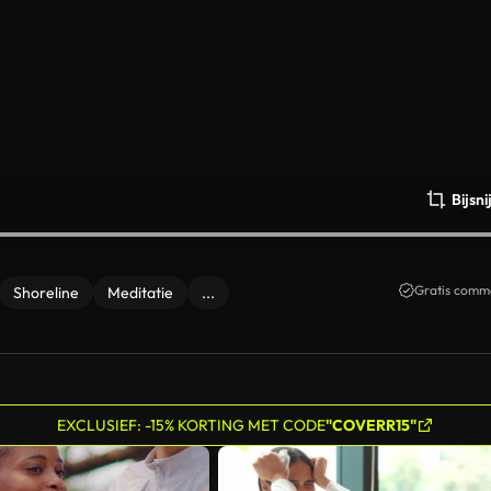
Bijsn
Gratis comme
Shoreline
Meditatie
...
EXCLUSIEF: -15% KORTING MET CODE
"COVERR15"