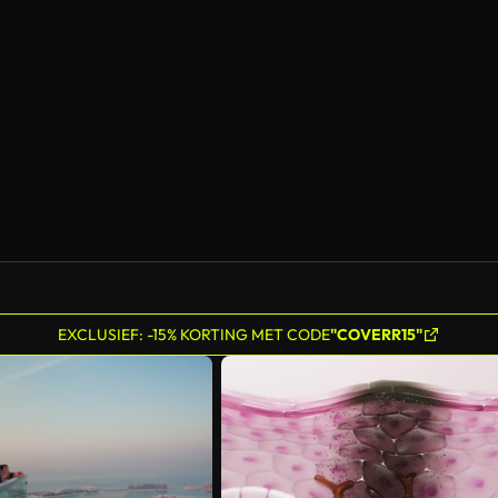
Gegenereerd door AI
EXCLUSIEF: -15% KORTING MET CODE
"COVERR15"