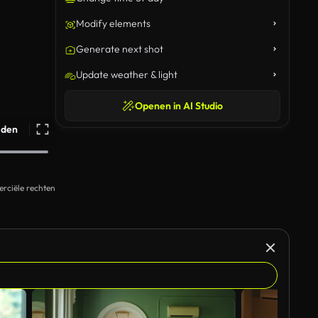
Modify elements
Generate next shot
Update weather & light
Openen in AI Studio
ijden
rciële rechten