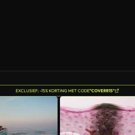
Gegenereerd door AI
EXCLUSIEF: -15% KORTING MET CODE
"COVERR15"