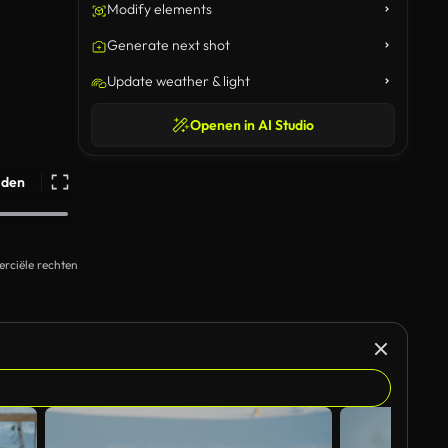
Modify elements
Generate next shot
Update weather & light
Openen in AI Studio
ijden
rciële rechten