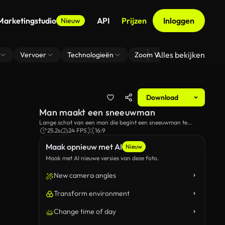
Marketingstudio
API
Prijzen
Inloggen
Nieuw
Alles bekijken
Vervoer
Technologieën
Zoom Virtuele Achtergrond
Download
Man maakt een sneeuwman
Lange schot van een man die begint een sneeuwman te
maken.
25.2s
24 FPS
16:9
Maak opnieuw met AI
Nieuw
Maak met AI nieuwe versies van deze foto.
New camera angles
Transform environment
Change time of day