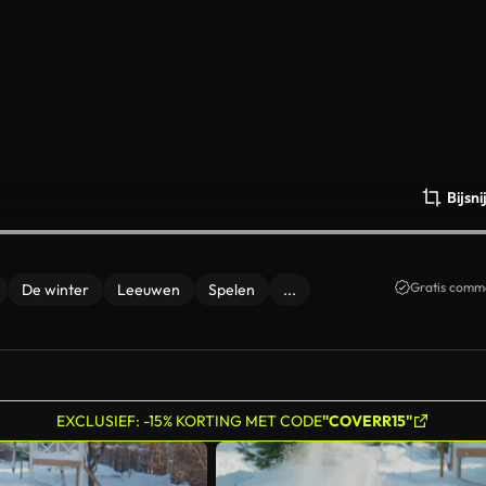
Bijsn
Gratis comme
De winter
Leeuwen
Spelen
...
EXCLUSIEF: -15% KORTING MET CODE
"COVERR15"