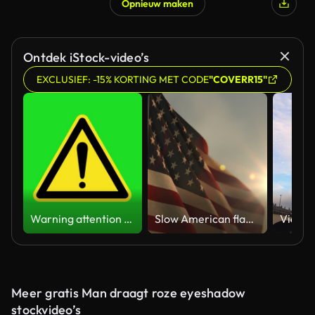
Opnieuw maken
Gegenereerd door AI
Ontdek iStock-video’s
EXCLUSIEF: -15% KORTING MET CODE
"COVERR15"
Warning attention yellow hazard message street sign 4k green screen caution animation
Slow American flag at sunset during Memorial Day in the United States
Meer gratis Man draagt roze eyeshadow
stockvideo’s