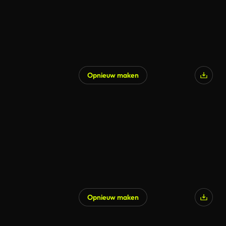
Opnieuw maken
Gegenereerd door AI
Opnieuw maken
Gegenereerd door AI