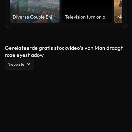
Diverse Couple Enjoying Sunset Views from High Rise Sky Deck Overlooking Palm Jumeirah
Television turn on and off. Switch on tv effect, switch off tv effect. Turn on Lcd TV effect, turn off TV effect . Led Tv on and off on black background
Gerelateerde gratis stockvideo’s van Man draagt
roze eyeshadow
Nieuwste