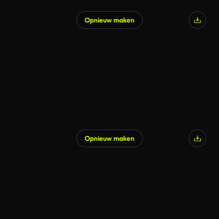
Opnieuw maken
Gegenereerd door AI
Opnieuw maken
Gegenereerd door AI