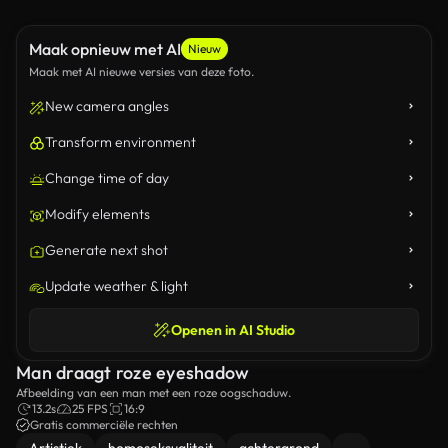
Maak opnieuw met AI
Nieuw
Maak met AI nieuwe versies van deze foto.
New camera angles
Transform environment
Change time of day
Modify elements
Generate next shot
Update weather & light
Openen in AI Studio
Man draagt roze eyeshadow
Afbeelding van een man met een roze oogschaduw.
13.2s
25 FPS
16:9
Gratis commerciële rechten