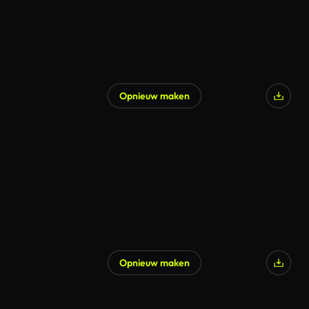
Opnieuw maken
Gegenereerd door AI
Opnieuw maken
Gegenereerd door AI