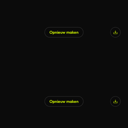
Opnieuw maken
Gegenereerd door AI
Opnieuw maken
Gegenereerd door AI