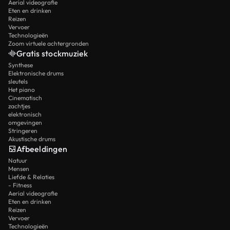
Aerial videografie
Eten en drinken
Reizen
Vervoer
Technologieën
Zoom virtuele achtergronden
Gratis stockmuziek
Synthese
Elektronische drums
sleutels
Het piano
Cinematisch
zachtjes
elektronisch
omgevingen
Stringeren
Akustische drums
Afbeeldingen
Natuur
Mensen
Liefde & Relaties
- Fitness
Aerial videografie
Eten en drinken
Reizen
Vervoer
Technologieën