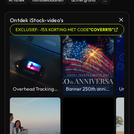
Artistiek
homoseksualiteit
achtergrond
...
Ontdek iStock-video’s
EXCLUSIEF: -15% KORTING MET CODE
"COVERR15"
Overhead Tracking Drone Shot of a Police Car Driving on a City Street with Lights On at Night
Banner 250th anniversary of the USA. 250 years of independence. 4th of july 2026 usa independence day, video greeting card. US flag fireworks on blue sky background. Fourth of july. 4k seamless loop