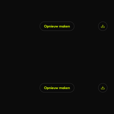
Opnieuw maken
Gegenereerd door AI
Opnieuw maken
Gegenereerd door AI