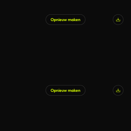
Opnieuw maken
Gegenereerd door AI
Opnieuw maken
Gegenereerd door AI