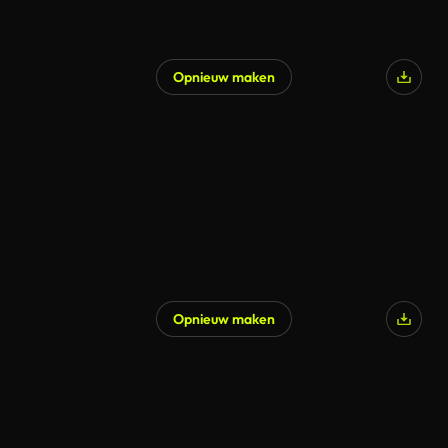
Opnieuw maken
Gegenereerd door AI
Opnieuw maken
Gegenereerd door AI