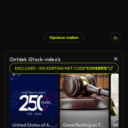
Opnieuw maken
Ontdek iStock-video’s
EXCLUSIEF: -15% KORTING MET CODE
"COVERR15"
United States of America 250 Years, 1776-2026, banner, card. Vertical
Gavel Resting on Table in Front of Bookshelf of Law Books.