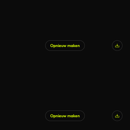
Opnieuw maken
Gegenereerd door AI
Opnieuw maken
Gegenereerd door AI