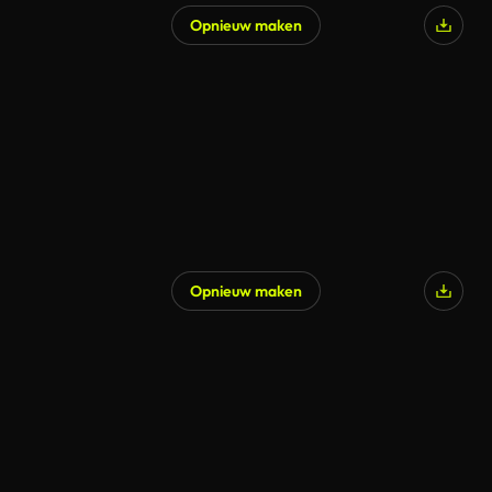
Opnieuw maken
Gegenereerd door AI
Opnieuw maken
Gegenereerd door AI