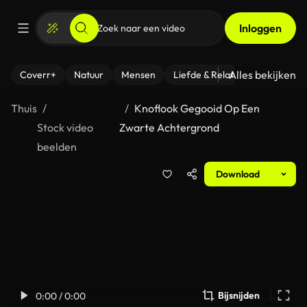
Inloggen
Alles bekijken
Coverr+
Natuur
Mensen
Liefde & Relaties
- Fitness
Thuis
Knoflook Gegooid Op Een
Stock video
Zwarte Achtergrond
beelden
Download
Bijsnijden
0:00 / 0:00