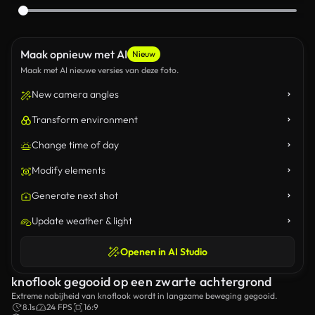
Maak opnieuw met AI
Nieuw
Maak met AI nieuwe versies van deze foto.
New camera angles
Transform environment
Change time of day
Modify elements
Generate next shot
Update weather & light
Openen in AI Studio
knoflook gegooid op een zwarte achtergrond
Extreme nabijheid van knoflook wordt in langzame beweging gegooid.
8.1s
24 FPS
16:9