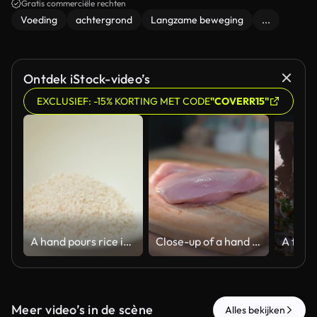
Gratis commerciële rechten
Voeding
achtergrond
Langzame beweging
...
Ontdek iStock-video’s
EXCLUSIEF: -15% KORTING MET CODE
"COVERR15"
A hand pours rice into a large white bowl for cooking
Close-up of a hand placing a chicken breast fillet on a wooden board
Meer video’s in de scène
Alles bekijken