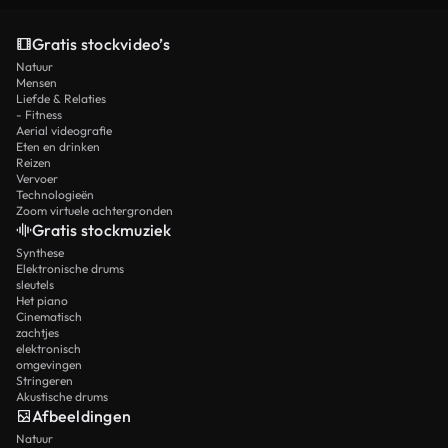
Gratis stockvideo’s
Natuur
Mensen
Liefde & Relaties
- Fitness
Aerial videografie
Eten en drinken
Reizen
Vervoer
Technologieën
Zoom virtuele achtergronden
Gratis stockmuziek
Synthese
Elektronische drums
sleutels
Het piano
Cinematisch
zachtjes
elektronisch
omgevingen
Stringeren
Akustische drums
Afbeeldingen
Natuur