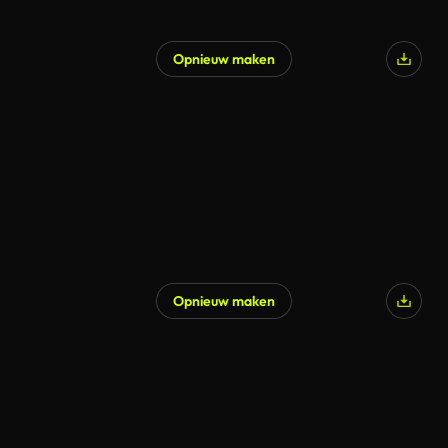
Opnieuw maken
Gegenereerd door AI
Opnieuw maken
Gegenereerd door AI