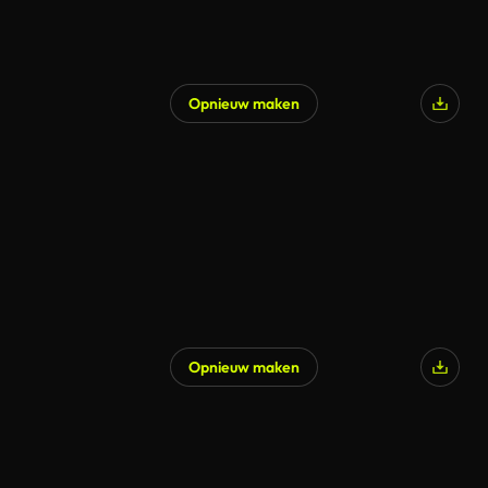
Opnieuw maken
Gegenereerd door AI
Opnieuw maken
Gegenereerd door AI