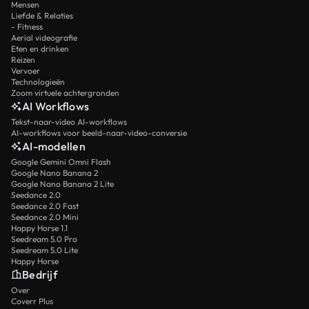
Mensen
Liefde & Relaties
- Fitness
Aerial videografie
Eten en drinken
Reizen
Vervoer
Technologieën
Zoom virtuele achtergronden
AI Workflows
Tekst-naar-video AI-workflows
AI-workflows voor beeld-naar-video-conversie
AI-modellen
Google Gemini Omni Flash
Google Nano Banana 2
Google Nano Banana 2 Lite
Seedance 2.0
Seedance 2.0 Fast
Seedance 2.0 Mini
Happy Horse 1.1
Seedream 5.0 Pro
Seedream 5.0 Lite
Happy Horse
Bedrijf
Over
Coverr Plus