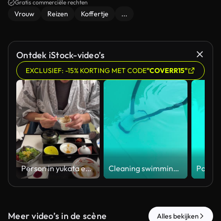
Gratis commerciële rechten
Vrouw
Reizen
Koffertje
...
Ontdek iStock-video’s
EXCLUSIEF: -15% KORTING MET CODE
"COVERR15"
Person in yukata eating natto, a traditional Japanese breakfast
Cleaning swimming pool floor with underwater vacuum equipment
Meer video’s in de scène
Alles bekijken