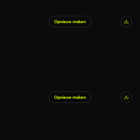
Opnieuw maken
Gegenereerd door AI
Opnieuw maken
Gegenereerd door AI