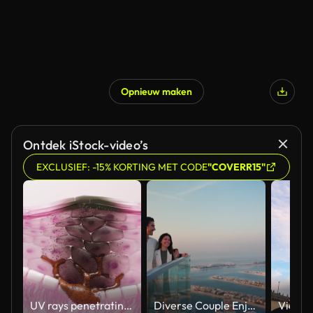
Opnieuw maken
Ontdek iStock-video’s
EXCLUSIEF: -15% KORTING MET CODE
"COVERR15"
UV rays penetrating skin for melanin synthesis and melasma 3D animation
Diverse Couple Enjoying Sunset Views from High Rise Sky Deck Overlooking Palm Jumeirah