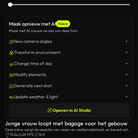
Maak opnieuw met AI
Nieuw
Maak met AI nieuwe versies van deze foto.
New camera angles
Transform environment
Change time of day
Modify elements
Generate next shot
Update weather & light
Openen in AI Studio
Jonge vrouw loopt met bagage voor het gebouw
Deze scène vangt de essentie van reizen en vastberadenheid, en benadrukt
haar doelgerichte stap als ze vooruit gaat op haar reis.
15.5s
24 FPS
16:9