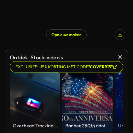
Opnieuw maken
Ontdek iStock-video’s
EXCLUSIEF: -15% KORTING MET CODE
"COVERR15"
Overhead Tracking Drone Shot of a Police Car Driving on a City Street with Lights On at Night
Banner 250th anniversary of the USA. 250 years of independence. 4th of july 2026 usa independence day, video greeting card. US flag fireworks on blue sky background. Fourth of july. 4k seamless loop