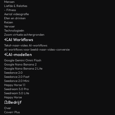
Mensen
Liefde & Relaties
- Fitness
Aerial videografie
Eten en drinken
Reizen
Vervoer
Technologieën
Zoom virtuele achtergronden
AI Workflows
Tekst-naar-video AI-workflows
AI-workflows voor beeld-naar-video-conversie
AI-modellen
Google Gemini Omni Flash
Google Nano Banana 2
Google Nano Banana 2 Lite
Seedance 2.0
Seedance 2.0 Fast
Seedance 2.0 Mini
Happy Horse 1.1
Seedream 5.0 Pro
Seedream 5.0 Lite
Happy Horse
Bedrijf
Over
Coverr Plus