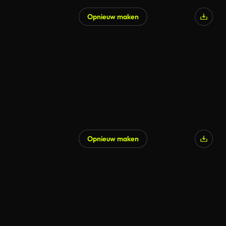
Opnieuw maken
Gegenereerd door AI
Opnieuw maken
Gegenereerd door AI