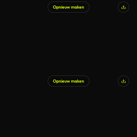
Opnieuw maken
Gegenereerd door AI
Opnieuw maken
Gegenereerd door AI