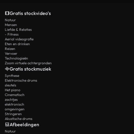
Gratis stockvideo’s
Natuur
Mensen
Liefde & Relaties
- Fitness
Aerial videografie
Eten en drinken
Reizen
Vervoer
Technologieën
Zoom virtuele achtergronden
Gratis stockmuziek
Synthese
Elektronische drums
sleutels
Het piano
Cinematisch
zachtjes
elektronisch
omgevingen
Stringeren
Akustische drums
Afbeeldingen
Natuur