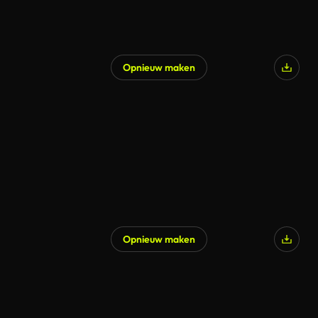
Opnieuw maken
Gegenereerd door AI
Opnieuw maken
Gegenereerd door AI