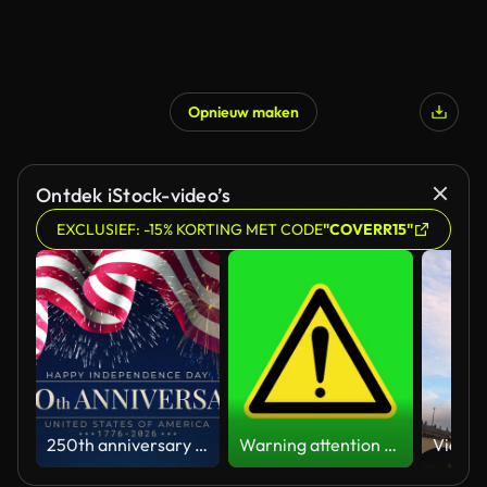
Opnieuw maken
Ontdek iStock-video’s
EXCLUSIEF: -15% KORTING MET CODE
"COVERR15"
250th anniversary of the USA. 250 years of independence. 4th of july 2026 usa independence day. banner, US waving flag, fireworks on night sky. Video greeting card. Fourth of july. 4k seamless loop
Warning attention yellow hazard message street sign 4k green screen caution animation