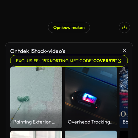
Opnieuw maken
Ontdek iStock-video’s
EXCLUSIEF: -15% KORTING MET CODE
"COVERR15"
Painting Exterior Wall of New House
Overhead Tracking Drone Shot of a Police Car Driving on a City Street with Lights On at Night