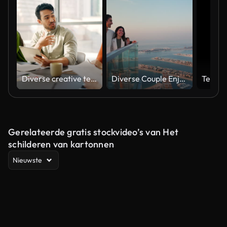
Diverse creative team collaborating on a marketing strategy in an office meeting
Diverse Couple Enjoying Sunset Views from High Rise Sky Deck Overlooking Palm Jumeirah
Gerelateerde gratis stockvideo’s van Het
schilderen van kartonnen
Nieuwste