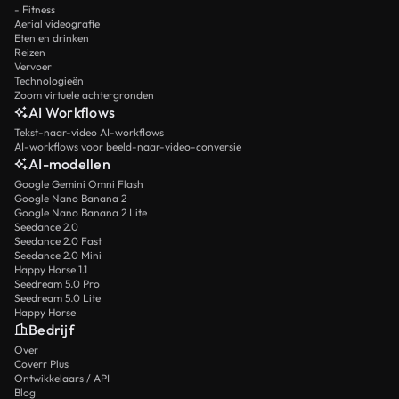
- Fitness
Aerial videografie
Eten en drinken
Reizen
Vervoer
Technologieën
Zoom virtuele achtergronden
AI Workflows
Tekst-naar-video AI-workflows
AI-workflows voor beeld-naar-video-conversie
AI-modellen
Google Gemini Omni Flash
Google Nano Banana 2
Google Nano Banana 2 Lite
Seedance 2.0
Seedance 2.0 Fast
Seedance 2.0 Mini
Happy Horse 1.1
Seedream 5.0 Pro
Seedream 5.0 Lite
Happy Horse
Bedrijf
Over
Coverr Plus
Ontwikkelaars / API
Blog