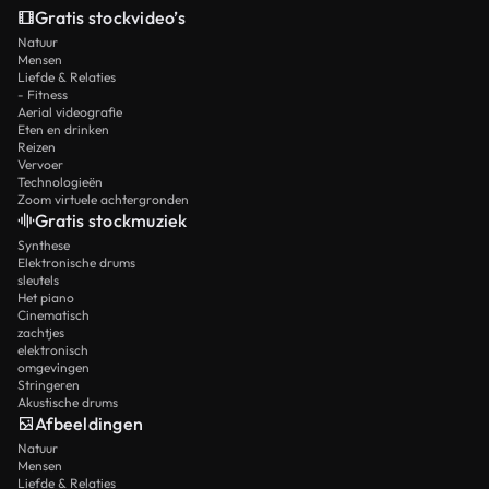
Gratis stockvideo’s
Natuur
Mensen
Liefde & Relaties
- Fitness
Aerial videografie
Eten en drinken
Reizen
Vervoer
Technologieën
Zoom virtuele achtergronden
Gratis stockmuziek
Synthese
Elektronische drums
sleutels
Het piano
Cinematisch
zachtjes
elektronisch
omgevingen
Stringeren
Akustische drums
Afbeeldingen
Natuur
Mensen
Liefde & Relaties