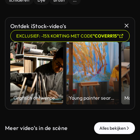
schilderen
Dye
Brush
...
Ontdek iStock-video’s
EXCLUSIEF: -15% KORTING MET CODE
"COVERR15"
Grafisch ontwerper Collage
Young painter searching inspiration
Meer video’s in de scène
Alles bekijken