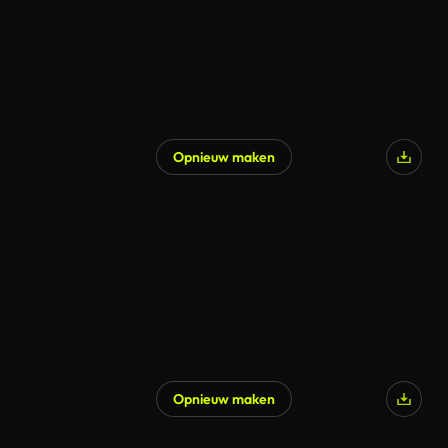
Opnieuw maken
Gegenereerd door AI
Opnieuw maken
Gegenereerd door AI