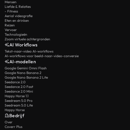
Mensen
Liefde & Relaties
- Fitness
Aerial videografie
Eten en drinken
Reizen
Vervoer
Technologieën
Zoom virtuele achtergronden
AI Workflows
Tekst-naar-video AI-workflows
AI-workflows voor beeld-naar-video-conversie
AI-modellen
Google Gemini Omni Flash
Google Nano Banana 2
Google Nano Banana 2 Lite
Seedance 2.0
Seedance 2.0 Fast
Seedance 2.0 Mini
Happy Horse 1.1
Seedream 5.0 Pro
Seedream 5.0 Lite
Happy Horse
Bedrijf
Over
Coverr Plus