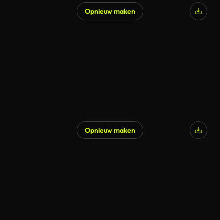
Opnieuw maken
Gegenereerd door AI
Opnieuw maken
Gegenereerd door AI