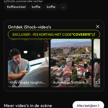
Gratis commerciële rechten
Koffiewinkel
koffie
koffie
...
Ontdek iStock-video’s
EXCLUSIEF: -15% KORTING MET CODE
"COVERR15"
Gay couple laughing and chatting while looking at a smartphone in a cafe
Autumn in Safranbolu
Meer video’s in de scène
Alles bekijken