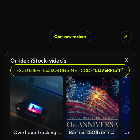
Opnieuw maken
Ontdek iStock-video’s
EXCLUSIEF: -15% KORTING MET CODE
"COVERR15"
Overhead Tracking Drone Shot of a Police Car Driving on a City Street with Lights On at Night
Banner 250th anniversary of the USA. 250 years of independence. 4th of july 2026 usa independence day, video greeting card. US flag fireworks on blue sky background. Fourth of july. 4k seamless loop