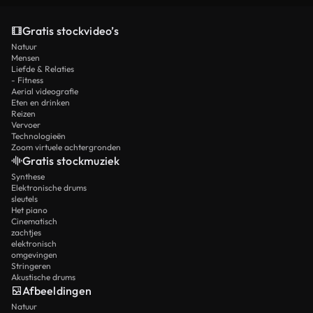
Gratis stockvideo’s
Natuur
Mensen
Liefde & Relaties
- Fitness
Aerial videografie
Eten en drinken
Reizen
Vervoer
Technologieën
Zoom virtuele achtergronden
Gratis stockmuziek
Synthese
Elektronische drums
sleutels
Het piano
Cinematisch
zachtjes
elektronisch
omgevingen
Stringeren
Akustische drums
Afbeeldingen
Natuur