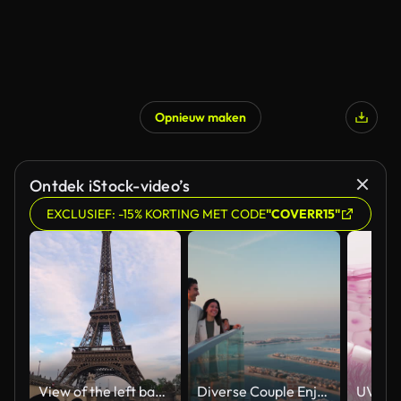
Opnieuw maken
Ontdek iStock-video’s
EXCLUSIEF: -15% KORTING MET CODE
"COVERR15"
View of the left bank of the Seine River, the Eiffel Tower, boats sailing on the river, the Quai Jacques-Chirac embankment and Pont d'Iena, Jena Bridge spanning the River Seine of Paris, France.
Diverse Couple Enjoying Sunset Views from High Rise Sky Deck Overlooking Palm Jumeirah