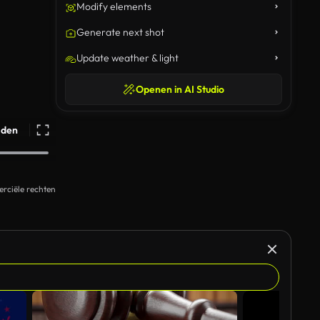
Modify elements
Generate next shot
Update weather & light
Openen in AI Studio
ijden
rciële rechten