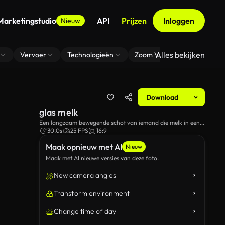
Marketingstudio
API
Prijzen
Inloggen
Nieuw
Alles bekijken
Vervoer
Technologieën
Zoom Virtuele Achtergrond
Download
glas melk
Een langzaam bewegende schot van iemand die melk in een
glas giet.
30.0s
25 FPS
16:9
Maak opnieuw met AI
Nieuw
Maak met AI nieuwe versies van deze foto.
New camera angles
Transform environment
Change time of day