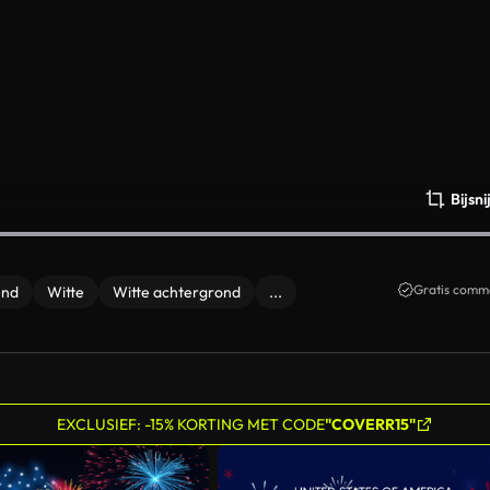
Bijsn
Gratis comme
end
Witte
Witte achtergrond
...
EXCLUSIEF: -15% KORTING MET CODE
"COVERR15"