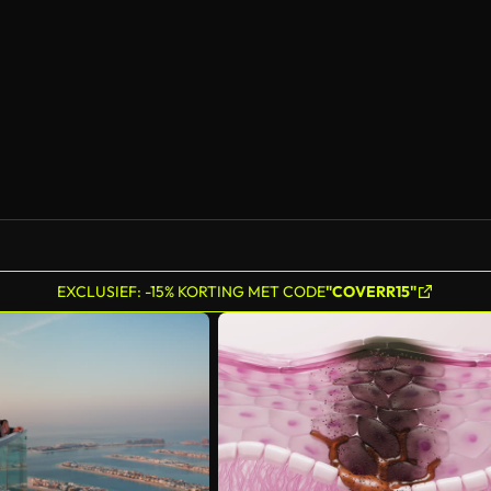
EXCLUSIEF: -15% KORTING MET CODE
"COVERR15"