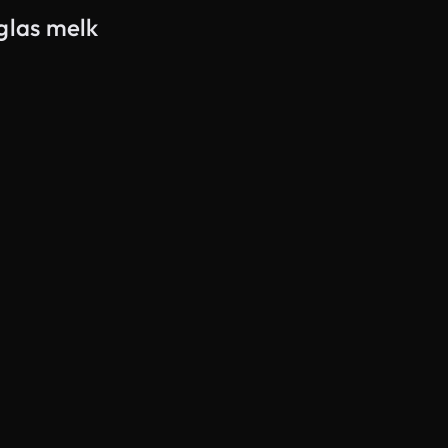
glas melk
Gegenereerd door AI