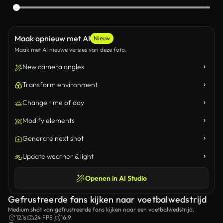
Maak opnieuw met AI
Nieuw
Maak met AI nieuwe versies van deze foto.
New camera angles
Transform environment
Change time of day
Modify elements
Generate next shot
Update weather & light
Openen in AI Studio
Gefrustreerde fans kijken naar voetbalwedstrijd
Medium shot van gefrustreerde fans kijken naar een voetbalwedstrijd.
12.1s
24 FPS
16:9