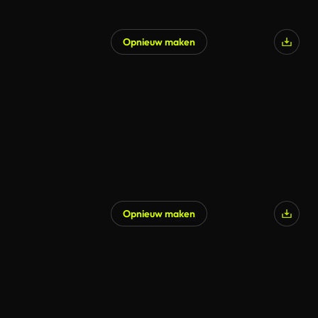
Opnieuw maken
Gegenereerd door AI
Opnieuw maken
Gegenereerd door AI