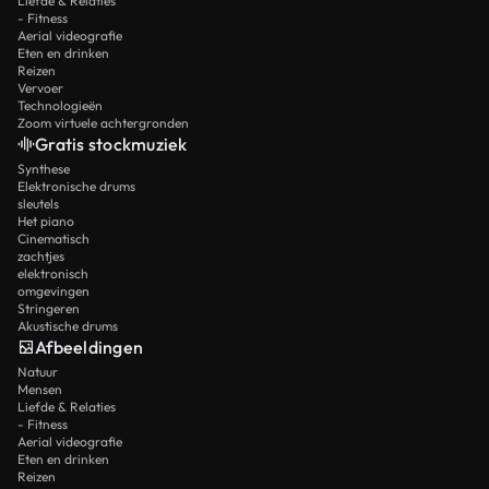
Liefde & Relaties
- Fitness
Aerial videografie
Eten en drinken
Reizen
Vervoer
Technologieën
Zoom virtuele achtergronden
Gratis stockmuziek
Synthese
Elektronische drums
sleutels
Het piano
Cinematisch
zachtjes
elektronisch
omgevingen
Stringeren
Akustische drums
Afbeeldingen
Natuur
Mensen
Liefde & Relaties
- Fitness
Aerial videografie
Eten en drinken
Reizen