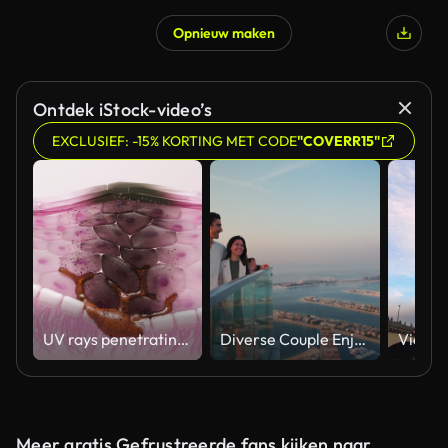
Opnieuw maken
Ontdek iStock-video’s
EXCLUSIEF: -15% KORTING MET CODE
"COVERR15"
UV rays penetrating skin for melanin synthesis and melasma 3D animation
Diverse Couple Enjoying Sunset Views from High Rise Sky Deck Overlooking Palm Jumeirah
Meer gratis Gefrustreerde fans kijken naar