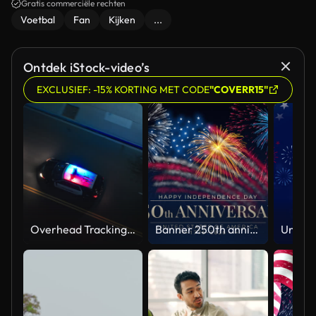
Gratis commerciële rechten
Voetbal
Fan
Kijken
...
Ontdek iStock-video’s
EXCLUSIEF: -15% KORTING MET CODE
"COVERR15"
Overhead Tracking Drone Shot of a Police Car Driving on a City Street with Lights On at Night
Banner 250th anniversary of the USA. 250 years of independence. 4th of july 2026 usa independence day, video greeting card. US flag fireworks on blue sky background. Fourth of july. 4k seamless loop