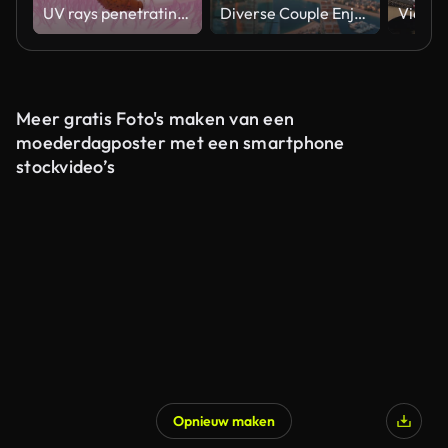
UV rays penetrating skin for melanin synthesis and melasma 3D animation
Diverse Couple Enjoying Sunset Views from High Rise Sky Deck Overlooking Palm Jumeirah
Meer gratis Foto's maken van een
moederdagposter met een smartphone
stockvideo’s
Opnieuw maken