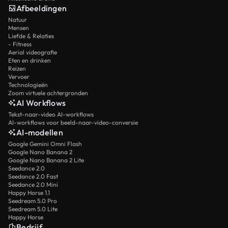
Afbeeldingen
Natuur
Mensen
Liefde & Relaties
- Fitness
Aerial videografie
Eten en drinken
Reizen
Vervoer
Technologieën
Zoom virtuele achtergronden
AI Workflows
Tekst-naar-video AI-workflows
AI-workflows voor beeld-naar-video-conversie
AI-modellen
Google Gemini Omni Flash
Google Nano Banana 2
Google Nano Banana 2 Lite
Seedance 2.0
Seedance 2.0 Fast
Seedance 2.0 Mini
Happy Horse 1.1
Seedream 5.0 Pro
Seedream 5.0 Lite
Happy Horse
Bedrijf