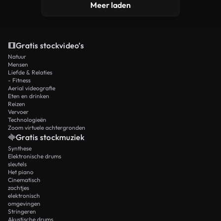
Meer laden
Gratis stockvideo’s
Natuur
Mensen
Liefde & Relaties
- Fitness
Aerial videografie
Eten en drinken
Reizen
Vervoer
Technologieën
Zoom virtuele achtergronden
Gratis stockmuziek
Synthese
Elektronische drums
sleutels
Het piano
Cinematisch
zachtjes
elektronisch
omgevingen
Stringeren
Akustische drums