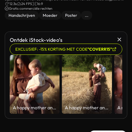
met haar smartphone.
12.3s
24 FPS
16:9
Gratis commerciële rechten
Handschrijven
Moeder
Poster
...
Ontdek iStock-video’s
EXCLUSIEF: -15% KORTING MET CODE
"COVERR15"
A happy mother and her seven-month-old son walk through a wheat field
A happy mother and her seven-month-old son walk through a wheat field