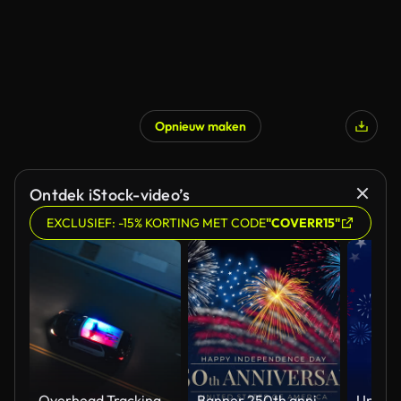
Opnieuw maken
Ontdek iStock-video’s
EXCLUSIEF: -15% KORTING MET CODE
"COVERR15"
Overhead Tracking Drone Shot of a Police Car Driving on a City Street with Lights On at Night
Banner 250th anniversary of the USA. 250 years of independence. 4th of july 2026 usa independence day, video greeting card. US flag fireworks on blue sky background. Fourth of july. 4k seamless loop