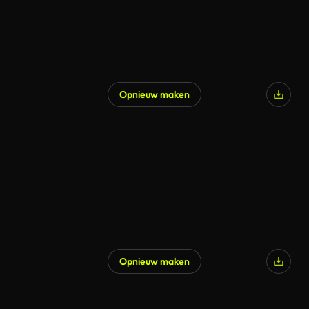
Opnieuw maken
Gegenereerd door AI
Opnieuw maken
Gegenereerd door AI