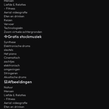
Mensen
Liefde & Relaties
- Fitness
Aerial videografie
Eten en drinken
Reizen
Vervoer
Technologieën
Zoom virtuele achtergronden
Gratis stockmuziek
Synthese
Elektronische drums
sleutels
Het piano
Cinematisch
zachtjes
elektronisch
omgevingen
Stringeren
Akustische drums
Afbeeldingen
Natuur
Mensen
Liefde & Relaties
- Fitness
Aerial videografie
Eten en drinken