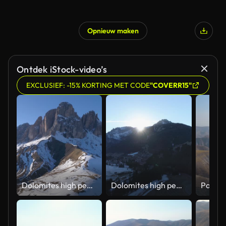
Opnieuw maken
Ontdek iStock-video’s
EXCLUSIEF: -15% KORTING MET CODE
"COVERR15"
Dolomites high peak mountain range at alpine Italy. Aerial drone shot of Breathtaking View On Snowy snow Mountains of Dolomites peak mountain
Dolomites high peak mountain range at alpine Italy at sunset. Aerial drone shot of Breathtaking View On Snowy snow Mountains of Dolomites peak mountain