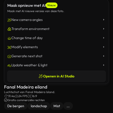
Maak opnieuw met AI
Nieuw
Maak met AI nieuwe versies van deze foto.
New camera angles
Transform environment
Change time of day
Modify elements
Generate next shot
Update weather & light
Openen in AI Studio
Fanal Madeira eiland
Luchtschot van Fanal Madeira Island.
31.4s
24 FPS
16:9
Gratis commerciële rechten
De bergen
landschap
Mist
...