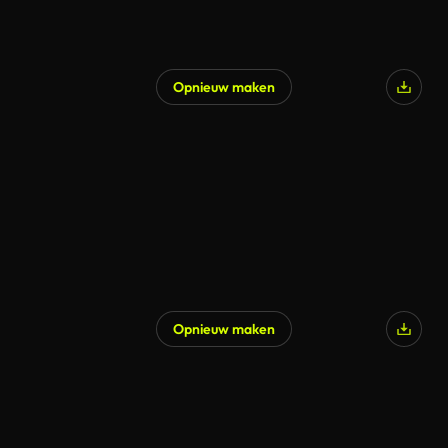
Opnieuw maken
Gegenereerd door AI
Opnieuw maken
Gegenereerd door AI