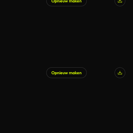
Opnieuw maken
Gegenereerd door AI
Opnieuw maken
Gegenereerd door AI