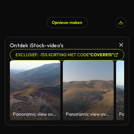
Opnieuw maken
Gegenereerd door AI
Ontdek iStock-video’s
EXCLUSIEF: -15% KORTING MET CODE
"COVERR15"
Panoramic view over mountain Judea and Samaria desert In South Israel. Top hill rock mountains blue sky and clouds landscape of the horizon with shadow terrain curves Judean Wilderness
Panoramic view over mountain Judea and Samaria desert In South Israel. Top hill rock mountains blue sky and clouds landscape of the horizon with shadow terrain curves Judean Wilderness