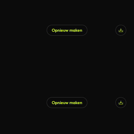
Opnieuw maken
Gegenereerd door AI
Opnieuw maken
Gegenereerd door AI