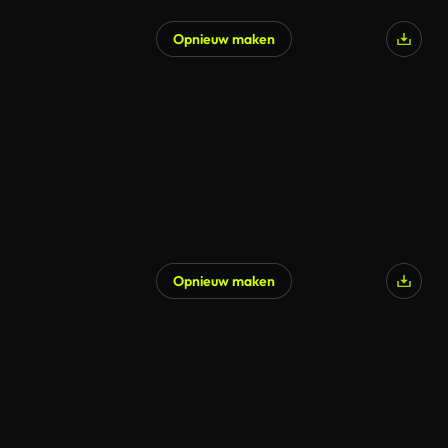
Opnieuw maken
Gegenereerd door AI
Opnieuw maken
Gegenereerd door AI