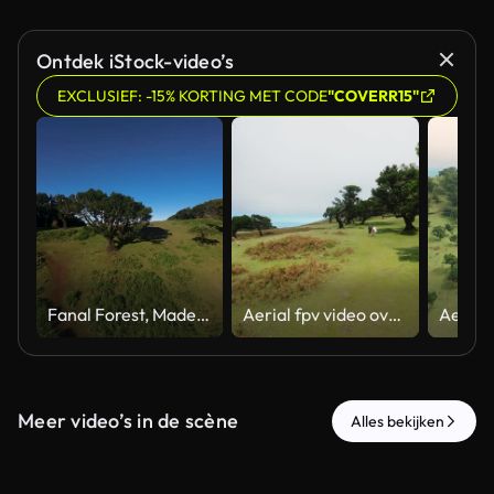
Ontdek iStock-video’s
EXCLUSIEF: -15% KORTING MET CODE
"COVERR15"
Fanal Forest, Madeira, captured from above with an FPV drone, showing the detailed branches of an ancient tree amidst rolling green hills under the sunny, clear sky.
Aerial fpv video over Madeira panel forest, Portugal
Meer video’s in de scène
Alles bekijken