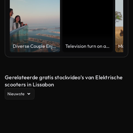
Diverse Couple Enjoying Sunset Views from High Rise Sky Deck Overlooking Palm Jumeirah
Television turn on and off. Switch on tv effect, switch off tv effect. Turn on Lcd TV effect, turn off TV effect . Led Tv on and off on black background
Gerelateerde gratis stockvideo’s van Elektrische
scooters in Lissabon
Nieuwste