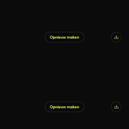
Opnieuw maken
Gegenereerd door AI
Opnieuw maken
Gegenereerd door AI