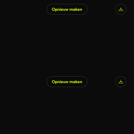
Opnieuw maken
Gegenereerd door AI
Opnieuw maken
Gegenereerd door AI