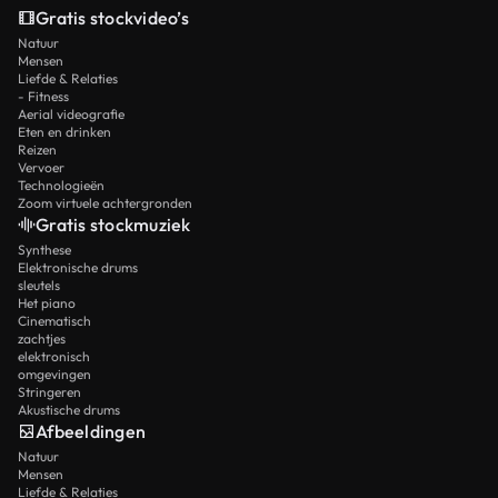
Gratis stockvideo’s
Natuur
Mensen
Liefde & Relaties
- Fitness
Aerial videografie
Eten en drinken
Reizen
Vervoer
Technologieën
Zoom virtuele achtergronden
Gratis stockmuziek
Synthese
Elektronische drums
sleutels
Het piano
Cinematisch
zachtjes
elektronisch
omgevingen
Stringeren
Akustische drums
Afbeeldingen
Natuur
Mensen
Liefde & Relaties