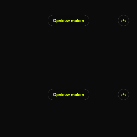
Opnieuw maken
Gegenereerd door AI
Opnieuw maken
Gegenereerd door AI