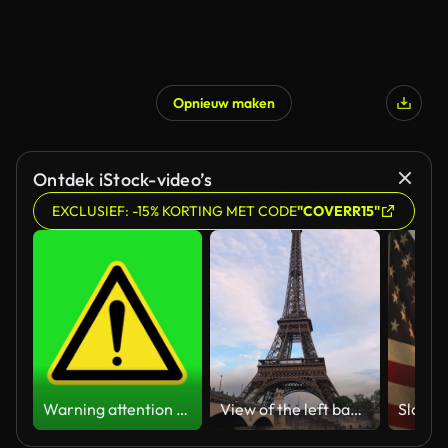
Opnieuw maken
Gegenereerd door AI
Ontdek iStock-video’s
EXCLUSIEF: -15% KORTING MET CODE
"COVERR15"
Warning attention yellow hazard message street sign 4k green screen caution animation
View of the left bank of the Seine River, the Eiffel Tower, boats sailing on the river, the Quai Jacques-Chirac embankment and Pont d'Iena, Jena Bridge spanning the River Seine of Paris, France.