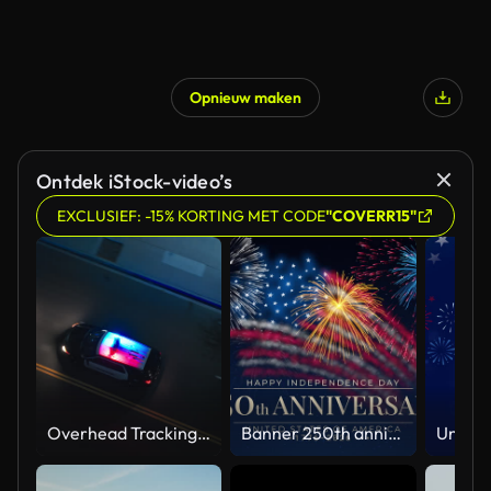
Opnieuw maken
Ontdek iStock-video’s
EXCLUSIEF: -15% KORTING MET CODE
"COVERR15"
Overhead Tracking Drone Shot of a Police Car Driving on a City Street with Lights On at Night
Banner 250th anniversary of the USA. 250 years of independence. 4th of july 2026 usa independence day, video greeting card. US flag fireworks on blue sky background. Fourth of july. 4k seamless loop