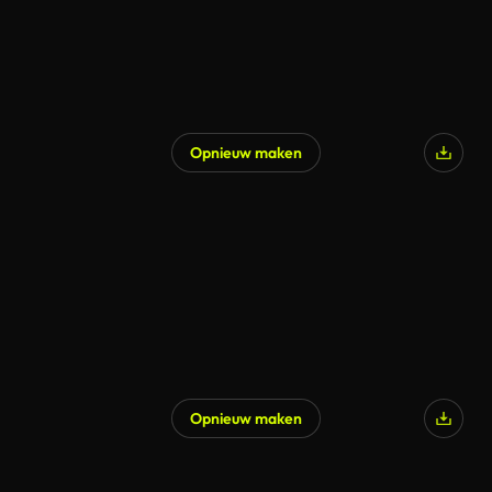
Opnieuw maken
Gegenereerd door AI
Opnieuw maken
Gegenereerd door AI