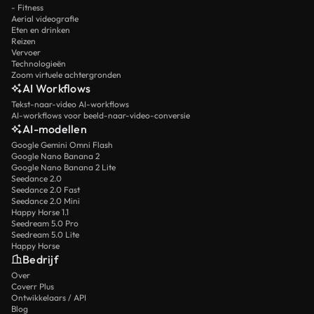
- Fitness
Aerial videografie
Eten en drinken
Reizen
Vervoer
Technologieën
Zoom virtuele achtergronden
AI Workflows
Tekst-naar-video AI-workflows
AI-workflows voor beeld-naar-video-conversie
AI-modellen
Google Gemini Omni Flash
Google Nano Banana 2
Google Nano Banana 2 Lite
Seedance 2.0
Seedance 2.0 Fast
Seedance 2.0 Mini
Happy Horse 1.1
Seedream 5.0 Pro
Seedream 5.0 Lite
Happy Horse
Bedrijf
Over
Coverr Plus
Ontwikkelaars / API
Blog