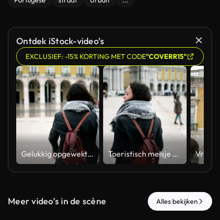
Portugese
straat
Urban
...
Ontdek iStock-video’s
EXCLUSIEF: -15% KORTING MET CODE
"COVERR15"
Gelukkig opgewekt paar toeristen die op vierkant lissabon koesteren
Toeristisch meisje dat overjas, rugzak en sjaal draagt
Meer video’s in de scène
Alles bekijken