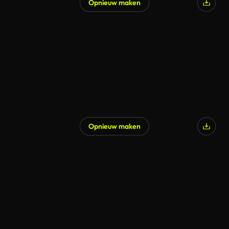
Opnieuw maken
Gegenereerd door AI
Opnieuw maken
Gegenereerd door AI