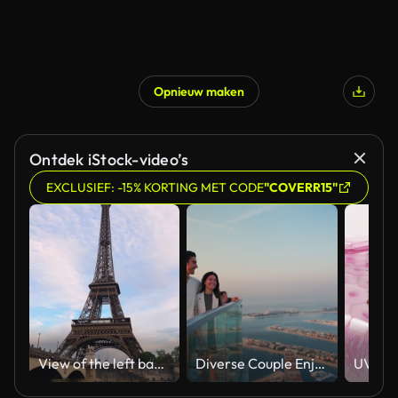
Opnieuw maken
Ontdek iStock-video’s
EXCLUSIEF: -15% KORTING MET CODE
"COVERR15"
View of the left bank of the Seine River, the Eiffel Tower, boats sailing on the river, the Quai Jacques-Chirac embankment and Pont d'Iena, Jena Bridge spanning the River Seine of Paris, France.
Diverse Couple Enjoying Sunset Views from High Rise Sky Deck Overlooking Palm Jumeirah