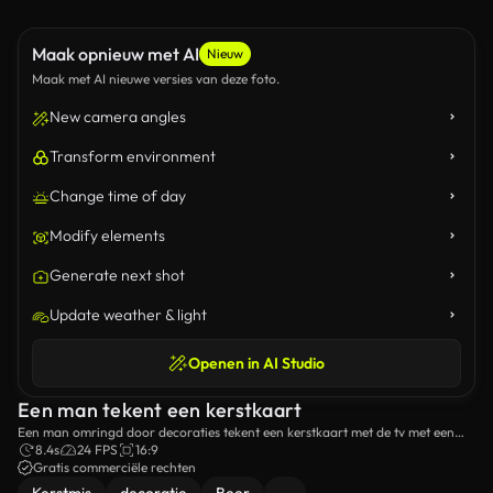
Maak opnieuw met AI
Nieuw
Maak met AI nieuwe versies van deze foto.
New camera angles
Transform environment
Change time of day
Modify elements
Generate next shot
Update weather & light
Openen in AI Studio
Een man tekent een kerstkaart
Een man omringd door decoraties tekent een kerstkaart met de tv met een
open haard op de achtergrond.
8.4s
24 FPS
16:9
Gratis commerciële rechten