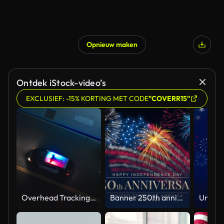
Opnieuw maken
Ontdek iStock-video’s
EXCLUSIEF: -15% KORTING MET CODE
"COVERR15"
Overhead Tracking Drone Shot of a Police Car Driving on a City Street with Lights On at Night
Banner 250th anniversary of the USA. 250 years of independence. 4th of july 2026 usa independence day, video greeting card. US flag fireworks on blue sky background. Fourth of july. 4k seamless loop