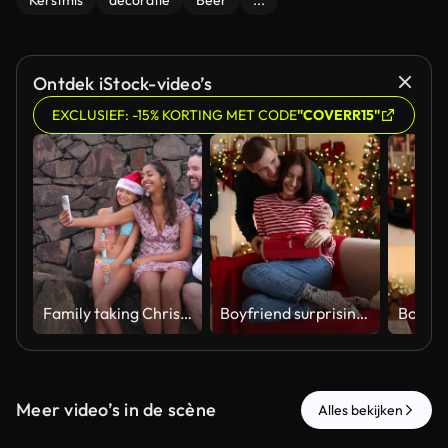
Kerstmis
decoratie
Beer
...
Ontdek iStock-video’s
EXCLUSIEF: -15% KORTING MET CODE
"COVERR15"
Family taking Christmas selfies at the beach
Boyfriend surprising his girlfriend with Christmas gift at home. Camera moving forward and backwards
Meer video’s in de scène
Alles bekijken