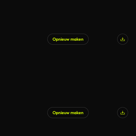
Opnieuw maken
Gegenereerd door AI
Opnieuw maken
Gegenereerd door AI