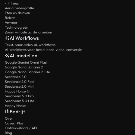
- Fitness
Aerial videografie
Eten en drinken
Reizen
Vervoer
Technologieën
Zoom virtuele achtergronden
AI Workflows
Tekst-naar-video AI-workflows
AI-workflows voor beeld-naar-video-conversie
AI-modellen
Google Gemini Omni Flash
Google Nano Banana 2
Google Nano Banana 2 Lite
Seedance 2.0
Seedance 2.0 Fast
Seedance 2.0 Mini
Happy Horse 1.1
Seedream 5.0 Pro
Seedream 5.0 Lite
Happy Horse
Bedrijf
Over
Coverr Plus
Ontwikkelaars / API
Blog