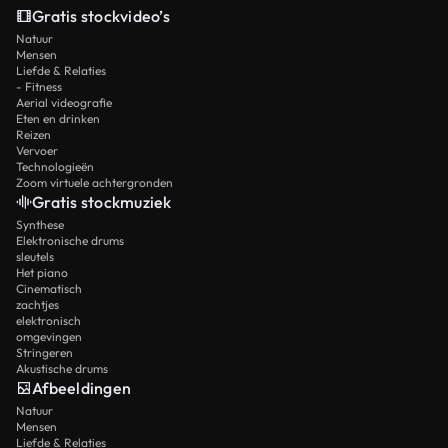
Gratis stockvideo’s
Natuur
Mensen
Liefde & Relaties
- Fitness
Aerial videografie
Eten en drinken
Reizen
Vervoer
Technologieën
Zoom virtuele achtergronden
Gratis stockmuziek
Synthese
Elektronische drums
sleutels
Het piano
Cinematisch
zachtjes
elektronisch
omgevingen
Stringeren
Akustische drums
Afbeeldingen
Natuur
Mensen
Liefde & Relaties