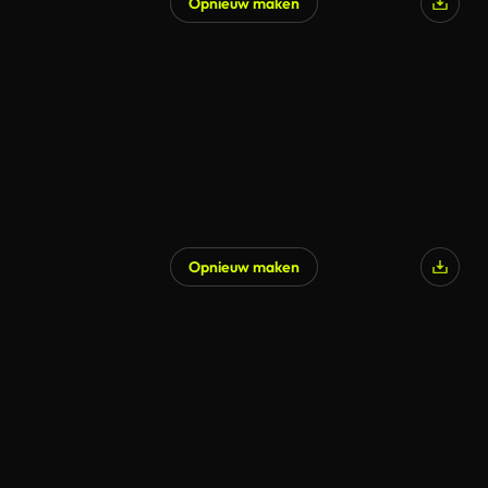
Opnieuw maken
Gegenereerd door AI
Opnieuw maken
Gegenereerd door AI