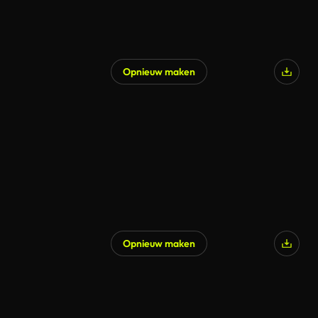
Opnieuw maken
Gegenereerd door AI
Opnieuw maken
Gegenereerd door AI