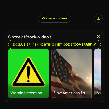
Opnieuw maken
Gegenereerd door AI
Ontdek iStock-video’s
EXCLUSIEF: -15% KORTING MET CODE
"COVERR15"
Warning attention yellow hazard message street sign 4k green screen caution animation
Slow American flag at sunset during Memorial Day in the United States