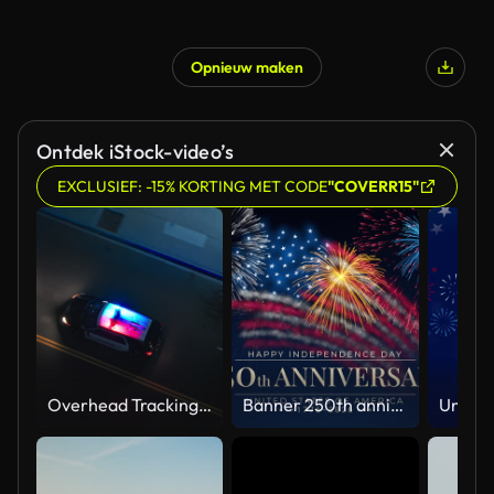
Opnieuw maken
Ontdek iStock-video’s
EXCLUSIEF: -15% KORTING MET CODE
"COVERR15"
Overhead Tracking Drone Shot of a Police Car Driving on a City Street with Lights On at Night
Banner 250th anniversary of the USA. 250 years of independence. 4th of july 2026 usa independence day, video greeting card. US flag fireworks on blue sky background. Fourth of july. 4k seamless loop