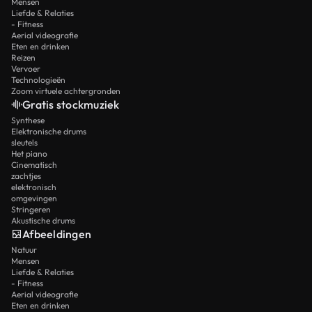
Mensen
Liefde & Relaties
- Fitness
Aerial videografie
Eten en drinken
Reizen
Vervoer
Technologieën
Zoom virtuele achtergronden
Gratis stockmuziek
Synthese
Elektronische drums
sleutels
Het piano
Cinematisch
zachtjes
elektronisch
omgevingen
Stringeren
Akustische drums
Afbeeldingen
Natuur
Mensen
Liefde & Relaties
- Fitness
Aerial videografie
Eten en drinken