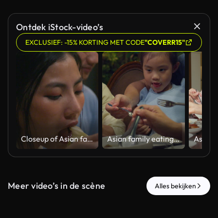
Ontdek iStock-video’s
EXCLUSIEF: -15% KORTING MET CODE
"COVERR15"
Closeup of Asian family eating chinese food and having fun dinner sitting at dining table at backyard outside home at night. Multi-generation family enjoying spending together concept.
Asian family eating chinese food and having fun dinner sitting at dining table at backyard outside home at night. Multi-generation family enjoying spending together concept.
Meer video’s in de scène
Alles bekijken