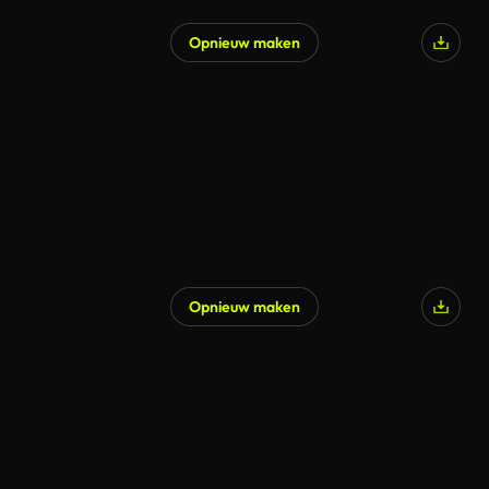
Opnieuw maken
Gegenereerd door AI
Opnieuw maken
Gegenereerd door AI