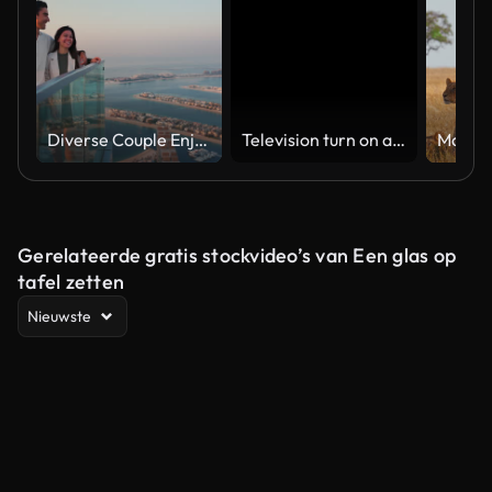
Diverse Couple Enjoying Sunset Views from High Rise Sky Deck Overlooking Palm Jumeirah
Television turn on and off. Switch on tv effect, switch off tv effect. Turn on Lcd TV effect, turn off TV effect . Led Tv on and off on black background
Gerelateerde gratis stockvideo’s van Een glas op
tafel zetten
Nieuwste