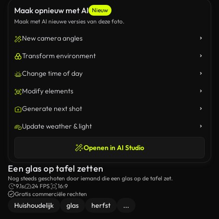
Maak opnieuw met AI
Nieuw
Maak met AI nieuwe versies van deze foto.
New camera angles
Transform environment
Change time of day
Modify elements
Generate next shot
Update weather & light
Openen in AI Studio
Een glas op tafel zetten
Nog steeds geschoten door iemand die een glas op de tafel zet.
9.1s
24 FPS
16:9
Gratis commerciële rechten
Huishoudelijk
glas
herfst
...