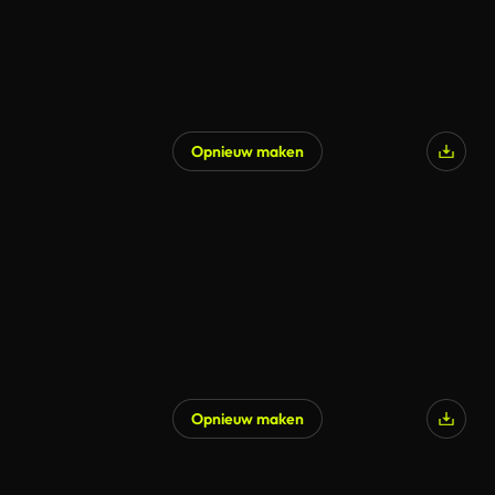
Opnieuw maken
Gegenereerd door AI
Opnieuw maken
Gegenereerd door AI