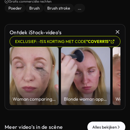
Gratis commerciële rechten
Poeder
Brush
Brush stroke
...
Ontdek iStock-video’s
EXCLUSIEF: -15% KORTING MET CODE
"COVERR15"
Woman comparing tubing mascara vs regular cosmetics. Woman showing makeup test with smudge proof thermal product on one eye and blurry panda effect on the other.
Blonde woman applying face powder to conceal skin redness, rosacea symptoms, or sunburn. Girl covering up damaged, irritated skin with cosmetic makeup brush.
Meer video’s in de scène
Alles bekijken