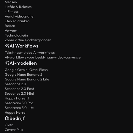
Mensen
Liefde & Relaties
- Fitness
Aerial videografie
Eten en drinken
Reizen
Vervoer
Technologieën
Zoom virtuele achtergronden
AI Workflows
Tekst-naar-video AI-workflows
AI-workflows voor beeld-naar-video-conversie
AI-modellen
Google Gemini Omni Flash
Google Nano Banana 2
Google Nano Banana 2 Lite
Seedance 2.0
Seedance 2.0 Fast
Seedance 2.0 Mini
Happy Horse 1.1
Seedream 5.0 Pro
Seedream 5.0 Lite
Happy Horse
Bedrijf
Over
Coverr Plus