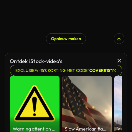
Opnieuw maken
Ontdek iStock-video’s
EXCLUSIEF: -15% KORTING MET CODE
"COVERR15"
Warning attention yellow hazard message street sign 4k green screen caution animation
Slow American flag at sunset during Memorial Day in the United States