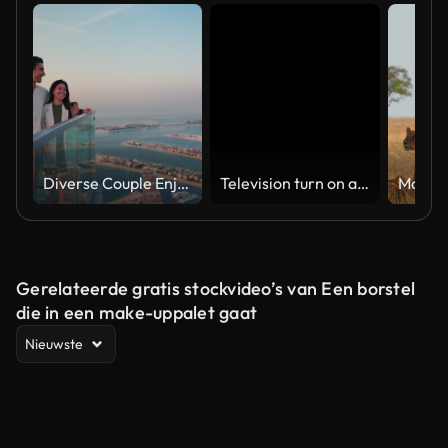
Diverse Couple Enjoying Sunset Views from High Rise Sky Deck Overlooking Palm Jumeirah
Television turn on and off. Switch on tv effect, switch off tv effect. Turn on Lcd TV effect, turn off TV effect . Led Tv on and off on black background
Gerelateerde gratis stockvideo’s van Een borstel
die in een make-uppalet gaat
Nieuwste