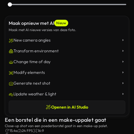
Maak opnieuw met AI
Nieuw
Maak met AI nieuwe versies van deze foto.
New camera angles
Transform environment
Change time of day
Modify elements
Generate next shot
Update weather & light
Openen in AI Studio
Een borstel die in een make-uppalet gaat
Close-up shot van een poederborstel gaat in een make-up palet.
15.4s
24 FPS
16:9