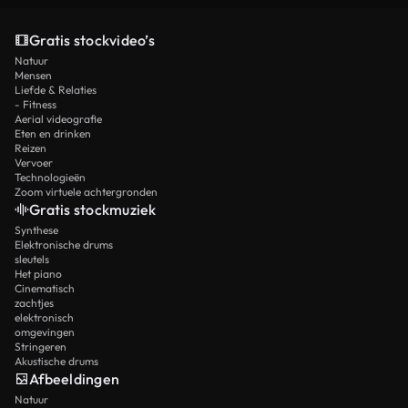
Gratis stockvideo’s
Natuur
Mensen
Liefde & Relaties
- Fitness
Aerial videografie
Eten en drinken
Reizen
Vervoer
Technologieën
Zoom virtuele achtergronden
Gratis stockmuziek
Synthese
Elektronische drums
sleutels
Het piano
Cinematisch
zachtjes
elektronisch
omgevingen
Stringeren
Akustische drums
Afbeeldingen
Natuur