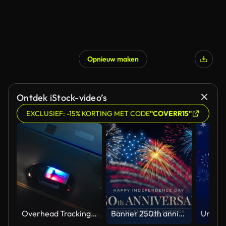
Opnieuw maken
Ontdek iStock-video’s
EXCLUSIEF: -15% KORTING MET CODE
"COVERR15"
Overhead Tracking Drone Shot of a Police Car Driving on a City Street with Lights On at Night
Banner 250th anniversary of the USA. 250 years of independence. 4th of july 2026 usa independence day, video greeting card. US flag fireworks on blue sky background. Fourth of july. 4k seamless loop