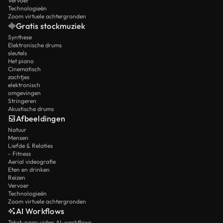
Vervoer
Technologieën
Zoom virtuele achtergronden
Gratis stockmuziek
Synthese
Elektronische drums
sleutels
Het piano
Cinematisch
zachtjes
elektronisch
omgevingen
Stringeren
Akustische drums
Afbeeldingen
Natuur
Mensen
Liefde & Relaties
- Fitness
Aerial videografie
Eten en drinken
Reizen
Vervoer
Technologieën
Zoom virtuele achtergronden
AI Workflows
Tekst-naar-video AI-workflows