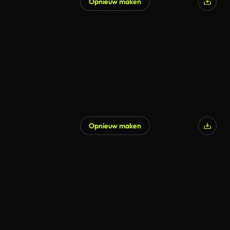
Opnieuw maken
Gegenereerd door AI
Opnieuw maken
Gegenereerd door AI