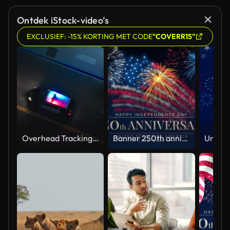
Ontdek iStock-video’s
EXCLUSIEF: -15% KORTING MET CODE
"COVERR15"
Overhead Tracking Drone Shot of a Police Car Driving on a City Street with Lights On at Night
Banner 250th anniversary of the USA. 250 years of independence. 4th of july 2026 usa independence day, video greeting card. US flag fireworks on blue sky background. Fourth of july. 4k seamless loop