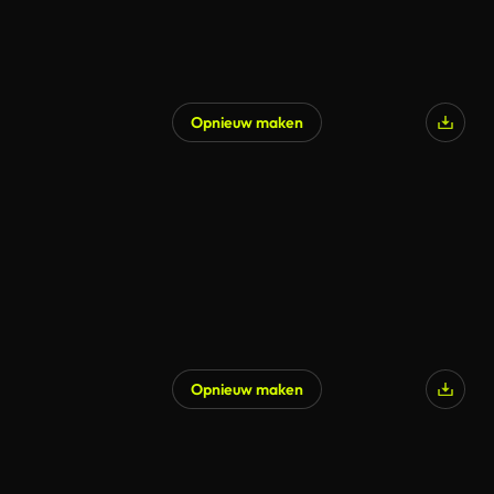
Opnieuw maken
Gegenereerd door AI
Opnieuw maken
Gegenereerd door AI