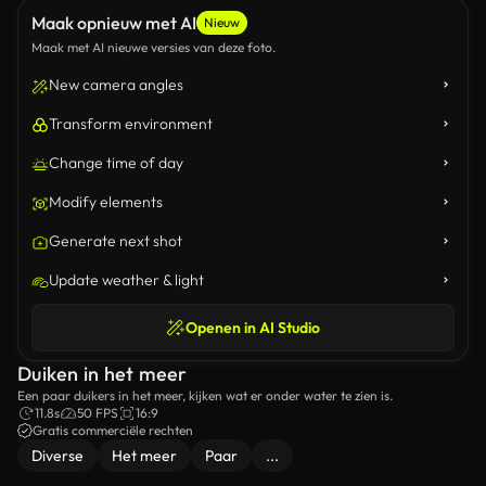
Maak opnieuw met AI
Nieuw
Maak met AI nieuwe versies van deze foto.
New camera angles
Transform environment
Change time of day
Modify elements
Generate next shot
Update weather & light
Openen in AI Studio
Duiken in het meer
Een paar duikers in het meer, kijken wat er onder water te zien is.
11.8s
50 FPS
16:9
Gratis commerciële rechten
Diverse
Het meer
Paar
...