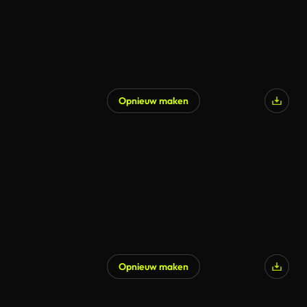
Opnieuw maken
Gegenereerd door AI
Opnieuw maken
Gegenereerd door AI