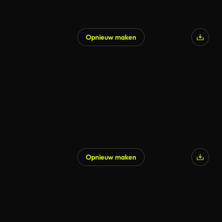
Opnieuw maken
Gegenereerd door AI
Opnieuw maken
Gegenereerd door AI