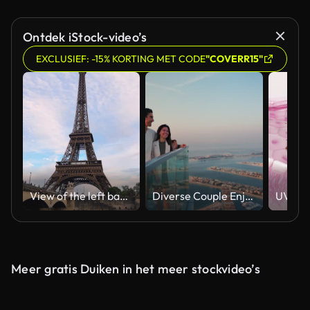
Gegenereerd door AI
Ontdek iStock-video’s
EXCLUSIEF: -15% KORTING MET CODE
"COVERR15"
View of the left bank of the Seine River, the Eiffel Tower, boats sailing on the river, the Quai Jacques-Chirac embankment and Pont d'Iena, Jena Bridge spanning the River Seine of Paris, France.
Diverse Couple Enjoying Sunset Views from High Rise Sky Deck Overlooking Palm Jumeirah
Meer gratis Duiken in het meer stockvideo’s