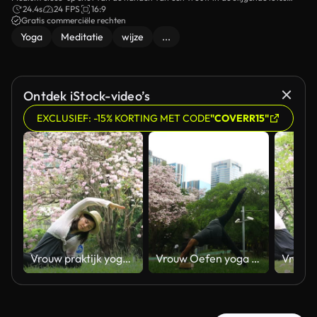
mudra vorming terwijl ze mediteert op het gazon.
24.4s
24 FPS
16:9
Gratis commerciële rechten
Yoga
Meditatie
wijze
...
Ontdek iStock-video’s
EXCLUSIEF: -15% KORTING MET CODE
"COVERR15"
Vrouw praktijk yoga oefening
Vrouw Oefen yoga oefening