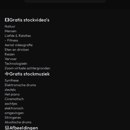
Gratis stockvideo’s
Natuur
Mensen
Liefde & Relaties
- Fitness
Aerial videografie
Eten en drinken
Reizen
Vervoer
Technologieën
Zoom virtuele achtergronden
Gratis stockmuziek
Synthese
Elektronische drums
sleutels
Het piano
Cinematisch
zachtjes
elektronisch
omgevingen
Stringeren
Akustische drums
Afbeeldingen