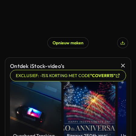
Opnieuw maken
Ontdek iStock-video’s
EXCLUSIEF: -15% KORTING MET CODE
"COVERR15"
Overhead Tracking Drone Shot of a Police Car Driving on a City Street with Lights On at Night
Banner 250th anniversary of the USA. 250 years of independence. 4th of july 2026 usa independence day, video greeting card. US flag fireworks on blue sky background. Fourth of july. 4k seamless loop