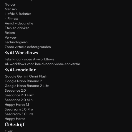
Natuur
Mensen
Liefde & Relaties
- Fitness
Aerial videografie
Eten en drinken
Reizen
Vervoer
Technologieën
Zoom virtuele achtergronden
AI Workflows
Tekst-naar-video AI-workflows
AI-workflows voor beeld-naar-video-conversie
AI-modellen
Google Gemini Omni Flash
Google Nano Banana 2
Google Nano Banana 2 Lite
Seedance 2.0
Seedance 2.0 Fast
Seedance 2.0 Mini
Happy Horse 1.1
Seedream 5.0 Pro
Seedream 5.0 Lite
Happy Horse
Bedrijf
Over