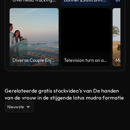
Diverse Couple Enjoying Sunset Views from High Rise Sky Deck Overlooking Palm Jumeirah
Television turn on and off. Switch on tv effect, switch off tv effect. Turn on Lcd TV effect, turn off TV effect . Led Tv on and off on black background
Gerelateerde gratis stockvideo’s van De handen
van de vrouw in de stijgende lotus mudra formatie
Nieuwste