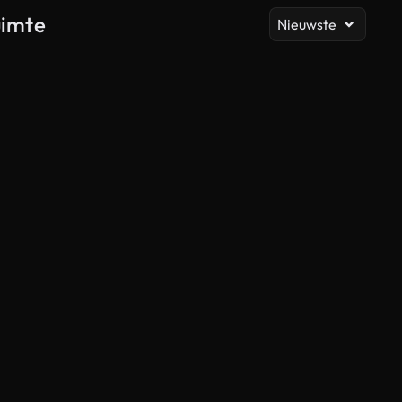
uimte
Nieuwste
Gegenereerd door AI