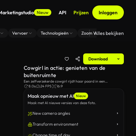
Marketingstudio
API
Prijzen
Inloggen
Nieuw
Alles bekijken
Vervoer
Technologieën
Zoom Virtuele Achtergrond
Download
Cowgirl in actie: genieten van de
buitenruimte
Een zelfverzekerde cowgirl rijdt haar paard in een
schilderachtig veld, speels aanpast haar cowboy hoed,
8.0s
24 FPS
16:9
belichaming van de geest van avontuur en vrijheid in de grote
Maak opnieuw met AI
buitenlucht.
Nieuw
Maak met AI nieuwe versies van deze foto.
New camera angles
Transform environment
Change time of day