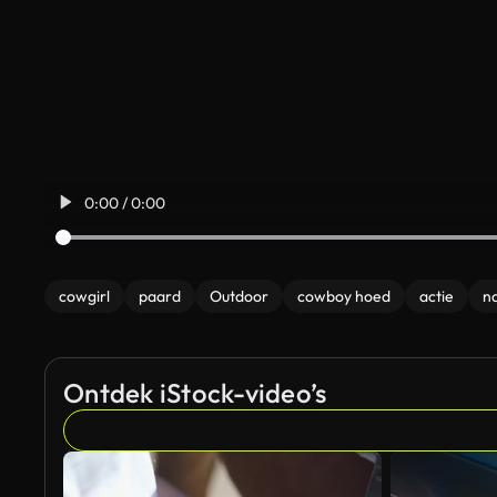
0:00 / 0:00
cowgirl
paard
Outdoor
cowboy hoed
actie
n
Ontdek iStock-video’s