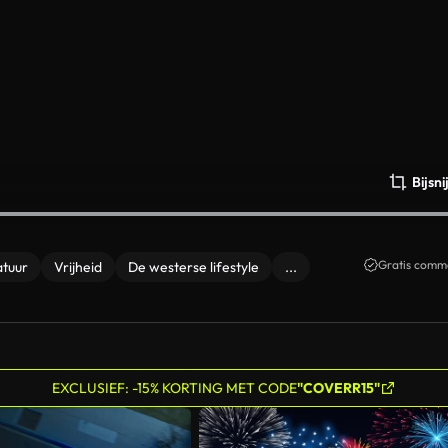
Bijsn
Gratis comme
atuur
Vrijheid
De westerse lifestyle
...
EXCLUSIEF: -15% KORTING MET CODE
"COVERR15"