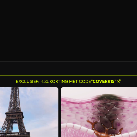
Gegenereerd door AI
EXCLUSIEF: -15% KORTING MET CODE
"COVERR15"