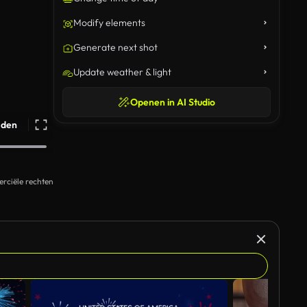
Modify elements
Generate next shot
Update weather & light
Openen in AI Studio
ijden
rciële rechten