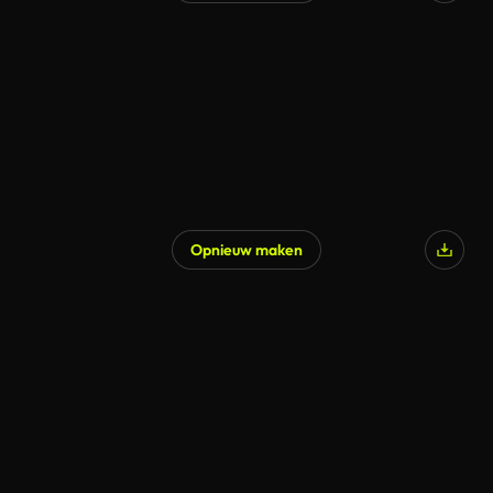
Gegenereerd door AI
Opnieuw maken
Gegenereerd door AI