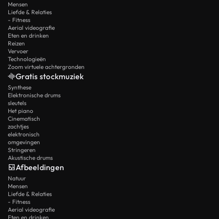
Mensen
Liefde & Relaties
- Fitness
Aerial videografie
Eten en drinken
Reizen
Vervoer
Technologieën
Zoom virtuele achtergronden
Gratis stockmuziek
Synthese
Elektronische drums
sleutels
Het piano
Cinematisch
zachtjes
elektronisch
omgevingen
Stringeren
Akustische drums
Afbeeldingen
Natuur
Mensen
Liefde & Relaties
- Fitness
Aerial videografie
Eten en drinken