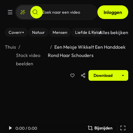
Inloggen
Alles bekijken
Coverr+
Natuur
Mensen
Liefde & Relaties
- Fitness
Thuis
Een Meisje Wikkelt Een Handdoek
Stock video
Rond Haar Schouders
beelden
Download
Bijsnijden
0:00 / 0:00