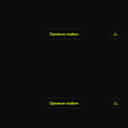
Opnieuw maken
Gegenereerd door AI
Opnieuw maken
Gegenereerd door AI