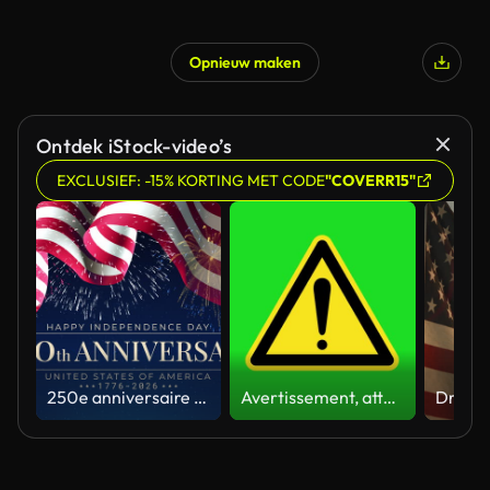
Opnieuw maken
Ontdek iStock-video’s
EXCLUSIEF: -15% KORTING MET CODE
"COVERR15"
250e anniversaire des États-Unis. 250 ans d’indépendance. 4 juillet 2026, fête de l’indépendance des États-Unis. Banderole, drapeau américain agité, feux d’artifice dans le ciel nocturne. Carte de vœux vidéo. Le 4 juillet. Boucle 4K sans cou
Avertissement, attention, jaune, message de danger, panneau de rue, 4k, écran vert, mise en garde, animation