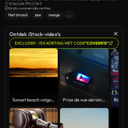
lichaam draait terwijl ze op het strand staat.
21.5s
24 FPS
16:9
Gratis commerciële rechten
Het strand
zee
meisje
...
Ontdek iStock-video’s
EXCLUSIEF: -15% KORTING MET CODE
"COVERR15"
Sunset beach volgorde
Prise de vue aérienne d’un drone de suivi montrant une voiture de police circulant dans une rue de la ville avec les lumières allumées la nuit