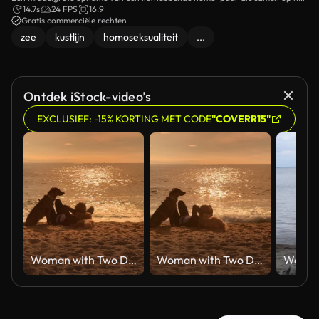
strand loopt bij zonsondergang.
14.7s
24 FPS
16:9
Gratis commerciële rechten
zee
kustlijn
homoseksualiteit
...
Ontdek iStock-video’s
EXCLUSIEF: -15% KORTING MET CODE
"COVERR15"
Woman with Two Dogs on Beach at Sunset
Woman with Two Dogs on Beach at Sunset