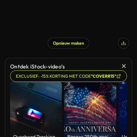
Opnieuw maken
Ontdek iStock-video’s
EXCLUSIEF: -15% KORTING MET CODE
"COVERR15"
Overhead Tracking Drone Shot of a Police Car Driving on a City Street with Lights On at Night
Banner 250th anniversary of the USA. 250 years of independence. 4th of july 2026 usa independence day, video greeting card. US flag fireworks on blue sky background. Fourth of july. 4k seamless loop