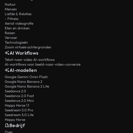
Natuur
Mensen
Liefde & Relaties
- Fitness
Aerial videografie
Eten en drinken
Reizen
Vervoer
Technologieën
Zoom virtuele achtergronden
AI Workflows
Tekst-naar-video AI-workflows
AI-workflows voor beeld-naar-video-conversie
AI-modellen
Google Gemini Omni Flash
Google Nano Banana 2
Google Nano Banana 2 Lite
Seedance 2.0
Seedance 2.0 Fast
Seedance 2.0 Mini
Happy Horse 1.1
Seedream 5.0 Pro
Seedream 5.0 Lite
Happy Horse
Bedrijf
Over