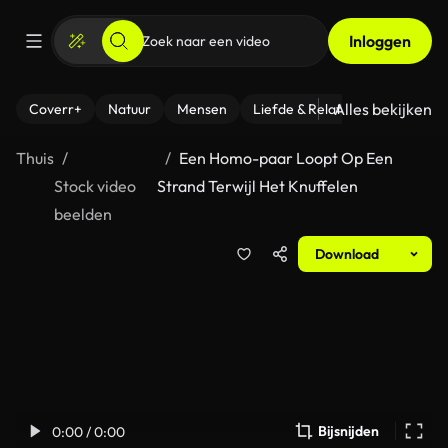
Inloggen
Alles bekijken
Coverr+
Natuur
Mensen
Liefde & Relaties
- Fitness
Thuis
Een Homo-paar Loopt Op Een
Stock video
Strand Terwijl Het Knuffelen
beelden
Download
Bijsnijden
0:00 / 0:00