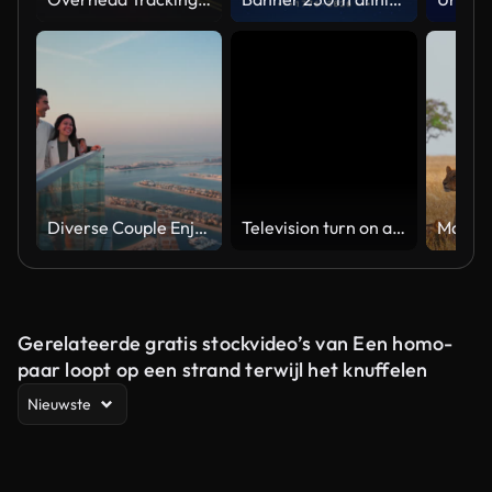
Diverse Couple Enjoying Sunset Views from High Rise Sky Deck Overlooking Palm Jumeirah
Television turn on and off. Switch on tv effect, switch off tv effect. Turn on Lcd TV effect, turn off TV effect . Led Tv on and off on black background
Gerelateerde gratis stockvideo’s van Een homo-
paar loopt op een strand terwijl het knuffelen
Nieuwste