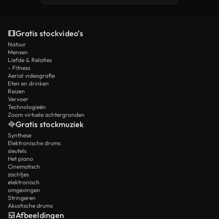
Gratis stockvideo’s
Natuur
Mensen
Liefde & Relaties
- Fitness
Aerial videografie
Eten en drinken
Reizen
Vervoer
Technologieën
Zoom virtuele achtergronden
Gratis stockmuziek
Synthese
Elektronische drums
sleutels
Het piano
Cinematisch
zachtjes
elektronisch
omgevingen
Stringeren
Akustische drums
Afbeeldingen