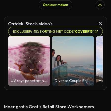
Opnieuw maken
Ontdek iStock-video’s
EXCLUSIEF: -15% KORTING MET CODE
"COVERR15"
UV rays penetrating skin for melanin synthesis and melasma 3D animation
Diverse Couple Enjoying Sunset Views from High Rise Sky Deck Overlooking Palm Jumeirah
Meer gratis Gratis Retail Store Werknemers