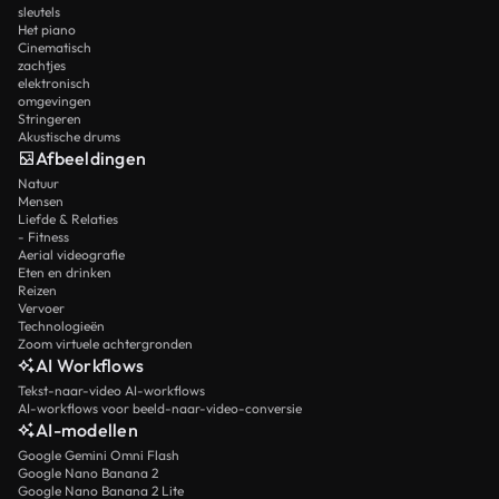
sleutels
Het piano
Cinematisch
zachtjes
elektronisch
omgevingen
Stringeren
Akustische drums
Afbeeldingen
Natuur
Mensen
Liefde & Relaties
- Fitness
Aerial videografie
Eten en drinken
Reizen
Vervoer
Technologieën
Zoom virtuele achtergronden
AI Workflows
Tekst-naar-video AI-workflows
AI-workflows voor beeld-naar-video-conversie
AI-modellen
Google Gemini Omni Flash
Google Nano Banana 2
Google Nano Banana 2 Lite