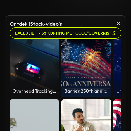
Ontdek iStock-video’s
EXCLUSIEF: -15% KORTING MET CODE
"COVERR15"
Overhead Tracking Drone Shot of a Police Car Driving on a City Street with Lights On at Night
Banner 250th anniversary of the USA. 250 years of independence. 4th of july 2026 usa independence day, video greeting card. US flag fireworks on blue sky background. Fourth of july. 4k seamless loop