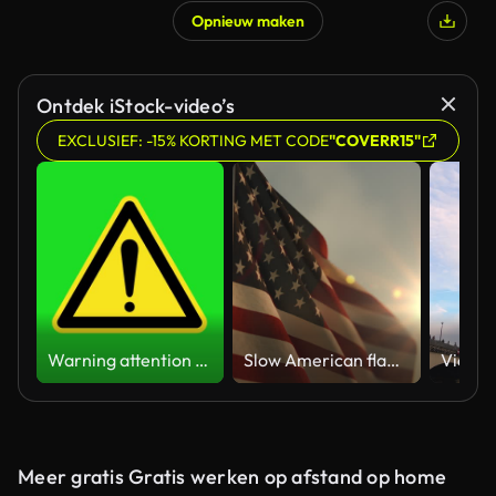
Opnieuw maken
Ontdek iStock-video’s
EXCLUSIEF: -15% KORTING MET CODE
"COVERR15"
Warning attention yellow hazard message street sign 4k green screen caution animation
Slow American flag at sunset during Memorial Day in the United States
Meer gratis Gratis werken op afstand op home