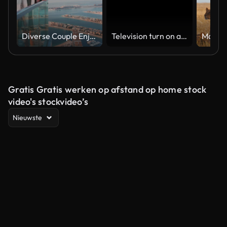
Diverse Couple Enjoying Sunset Views from High Rise Sky Deck Overlooking Palm Jumeirah
Television turn on and off. Switch on tv effect, switch off tv effect. Turn on Lcd TV effect, turn off TV effect . Led Tv on and off on black background
Gratis Gratis werken op afstand op home stock
video's stockvideo’s
Nieuwste