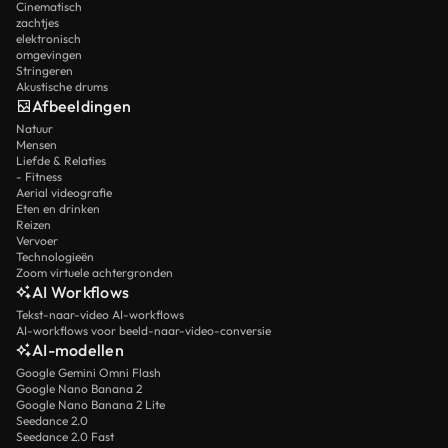
Cinematisch
zachtjes
elektronisch
omgevingen
Stringeren
Akustische drums
Afbeeldingen
Natuur
Mensen
Liefde & Relaties
- Fitness
Aerial videografie
Eten en drinken
Reizen
Vervoer
Technologieën
Zoom virtuele achtergronden
AI Workflows
Tekst-naar-video AI-workflows
AI-workflows voor beeld-naar-video-conversie
AI-modellen
Google Gemini Omni Flash
Google Nano Banana 2
Google Nano Banana 2 Lite
Seedance 2.0
Seedance 2.0 Fast