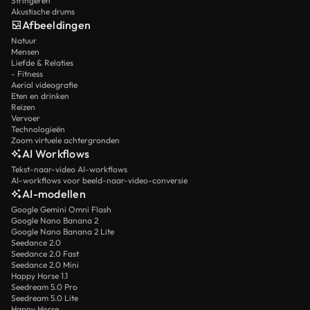
Stringeren
Akustische drums
Afbeeldingen
Natuur
Mensen
Liefde & Relaties
- Fitness
Aerial videografie
Eten en drinken
Reizen
Vervoer
Technologieën
Zoom virtuele achtergronden
AI Workflows
Tekst-naar-video AI-workflows
AI-workflows voor beeld-naar-video-conversie
AI-modellen
Google Gemini Omni Flash
Google Nano Banana 2
Google Nano Banana 2 Lite
Seedance 2.0
Seedance 2.0 Fast
Seedance 2.0 Mini
Happy Horse 1.1
Seedream 5.0 Pro
Seedream 5.0 Lite
Happy Horse