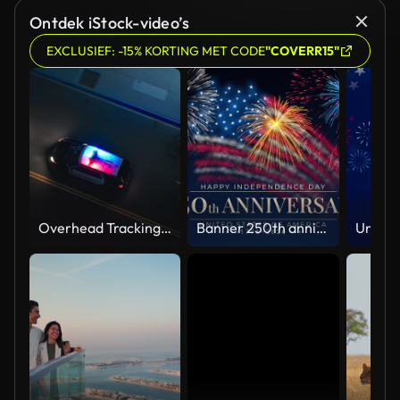
Ontdek iStock-video’s
EXCLUSIEF: -15% KORTING MET CODE
"COVERR15"
Overhead Tracking Drone Shot of a Police Car Driving on a City Street with Lights On at Night
Banner 250th anniversary of the USA. 250 years of independence. 4th of july 2026 usa independence day, video greeting card. US flag fireworks on blue sky background. Fourth of july. 4k seamless loop