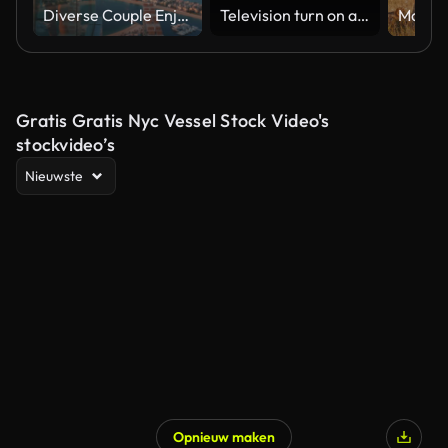
Diverse Couple Enjoying Sunset Views from High Rise Sky Deck Overlooking Palm Jumeirah
Television turn on and off. Switch on tv effect, switch off tv effect. Turn on Lcd TV effect, turn off TV effect . Led Tv on and off on black background
Gratis Gratis Nyc Vessel Stock Video's
stockvideo’s
Nieuwste
Opnieuw maken