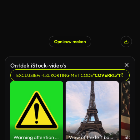
Opnieuw maken
Ontdek iStock-video’s
EXCLUSIEF: -15% KORTING MET CODE
"COVERR15"
Warning attention yellow hazard message street sign 4k green screen caution animation
View of the left bank of the Seine River, the Eiffel Tower, boats sailing on the river, the Quai Jacques-Chirac embankment and Pont d'Iena, Jena Bridge spanning the River Seine of Paris, France.