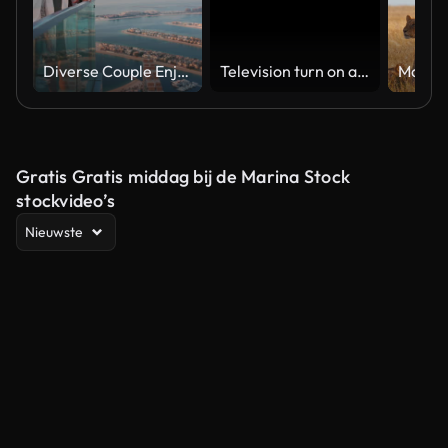
Diverse Couple Enjoying Sunset Views from High Rise Sky Deck Overlooking Palm Jumeirah
Television turn on and off. Switch on tv effect, switch off tv effect. Turn on Lcd TV effect, turn off TV effect . Led Tv on and off on black background
Gratis Gratis middag bij de Marina Stock
stockvideo’s
Nieuwste