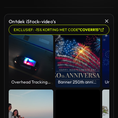
Ontdek iStock-video’s
EXCLUSIEF: -15% KORTING MET CODE
"COVERR15"
Overhead Tracking Drone Shot of a Police Car Driving on a City Street with Lights On at Night
Banner 250th anniversary of the USA. 250 years of independence. 4th of july 2026 usa independence day, video greeting card. US flag fireworks on blue sky background. Fourth of july. 4k seamless loop