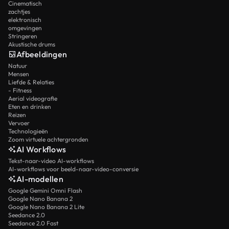
Cinematisch
zachtjes
elektronisch
omgevingen
Stringeren
Akustische drums
Afbeeldingen
Natuur
Mensen
Liefde & Relaties
- Fitness
Aerial videografie
Eten en drinken
Reizen
Vervoer
Technologieën
Zoom virtuele achtergronden
AI Workflows
Tekst-naar-video AI-workflows
AI-workflows voor beeld-naar-video-conversie
AI-modellen
Google Gemini Omni Flash
Google Nano Banana 2
Google Nano Banana 2 Lite
Seedance 2.0
Seedance 2.0 Fast