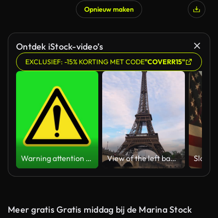
Opnieuw maken
Ontdek iStock-video’s
EXCLUSIEF: -15% KORTING MET CODE
"COVERR15"
Warning attention yellow hazard message street sign 4k green screen caution animation
View of the left bank of the Seine River, the Eiffel Tower, boats sailing on the river, the Quai Jacques-Chirac embankment and Pont d'Iena, Jena Bridge spanning the River Seine of Paris, France.
Meer gratis Gratis middag bij de Marina Stock