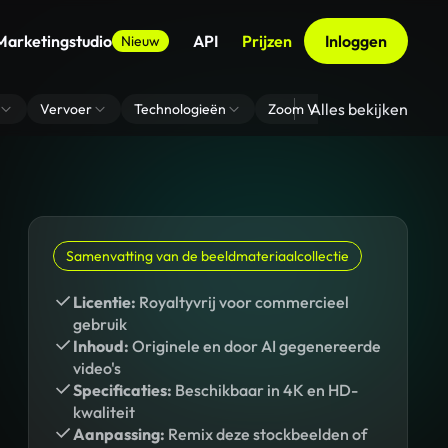
Marketingstudio
API
Prijzen
Inloggen
Nieuw
Alles bekijken
Vervoer
Technologieën
Zoom Virtuele Achtergrond
Samenvatting van de beeldmateriaalcollectie
Licentie:
Royaltyvrij voor commercieel
gebruik
Inhoud:
Originele en door AI gegenereerde
video's
Specificaties:
Beschikbaar in 4K en HD-
kwaliteit
Aanpassing:
Remix deze stockbeelden of