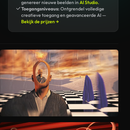
genereer nieuwe beelden in
AI Studio.
Toegangsniveaus:
Ontgrendel volledige
creatieve toegang en geavanceerde AI —
Bekijk de prijzen →