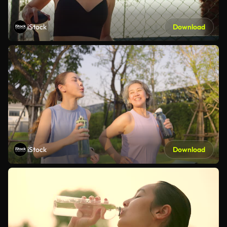
iStock
Download
iStock
Download