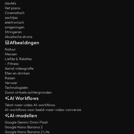
sleutels
Het piano
Cinematisch
zachtjes
elektronisch
omgevingen
Stringeren
Akustische drums
Afbeeldingen
Natuur
Mensen
Liefde & Relaties
- Fitness
Aerial videografie
Eten en drinken
Reizen
Vervoer
Technologieën
Zoom virtuele achtergronden
AI Workflows
Tekst-naar-video AI-workflows
AI-workflows voor beeld-naar-video-conversie
AI-modellen
Google Gemini Omni Flash
Google Nano Banana 2
Google Nano Banana 2 Lite