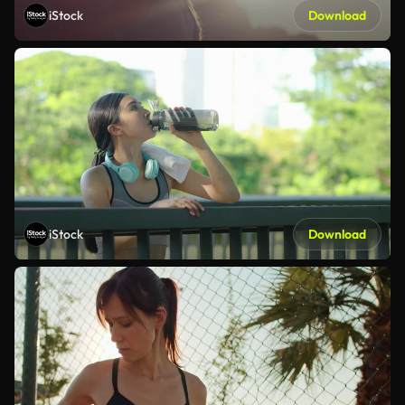
iStock
Download
iStock
Download