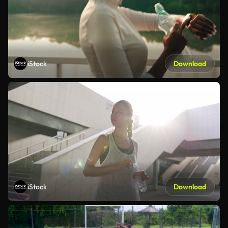
iStock
Download
iStock
Download