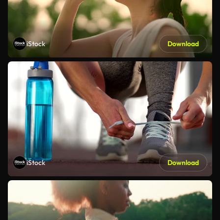
iStock
Download
iStock
Download