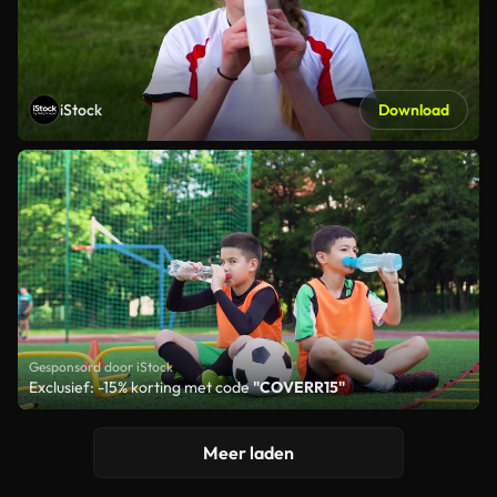
iStock
Download
Gesponsord door iStock
Exclusief: -15% korting met code
"COVERR15"
Meer laden