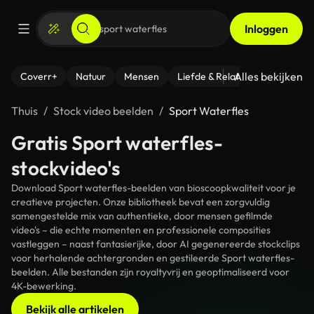
Inloggen
Alles bekijken
Coverr+
Natuur
Mensen
Liefde & Relaties
- Fitness
Thuis
Stock video beelden
Sport Waterfles
Gratis Sport waterfles-
stockvideo's
Download Sport waterfles-beelden van bioscoopkwaliteit voor je
creatieve projecten. Onze bibliotheek bevat een zorgvuldig
samengestelde mix van authentieke, door mensen gefilmde
video's – die echte momenten en professionele composities
vastleggen – naast fantasierijke, door AI gegenereerde stockclips
voor herhalende achtergronden en gestileerde Sport waterfles-
beelden. Alle bestanden zijn royaltyvrij en geoptimaliseerd voor
4K-bewerking.
Bekijk alle artikelen