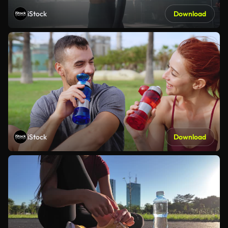
iStock
Download
iStock
Download