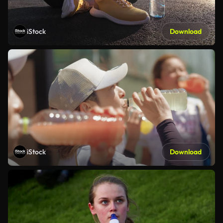
iStock
Download
iStock
Download