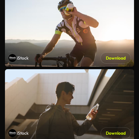
iStock
Download
iStock
Download