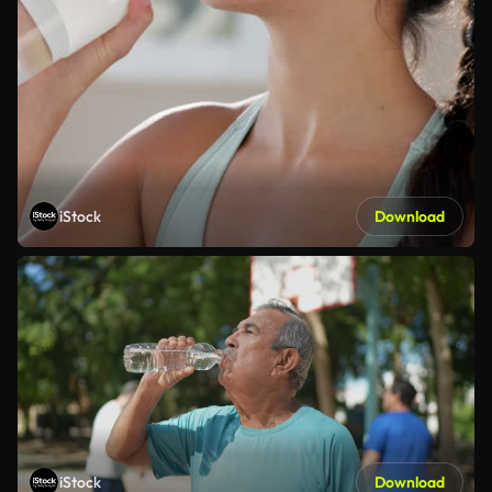
iStock
Download
iStock
Download