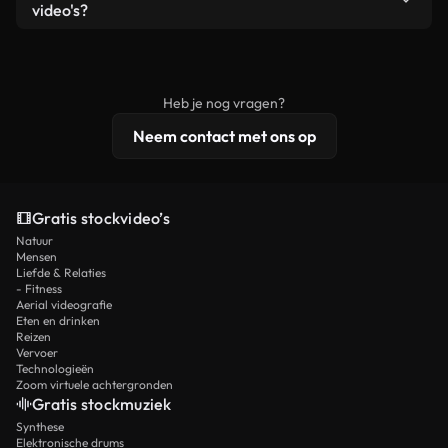
remixen. Zorg er wel voor dat het eindproduct
video's?
voldoet aan onze licentievoorwaarden en niet als
Royaltyvrije video's bevatten commerciële
onbewerkt stockmateriaal wordt verspreid.
rechten, terwijl premium content exclusieve
beelden, 4K-resolutie en uitgebreidere
Heb je nog vragen?
licentiebescherming omvat.
Neem contact met ons op
Gratis stockvideo’s
Natuur
Mensen
Liefde & Relaties
- Fitness
Aerial videografie
Eten en drinken
Reizen
Vervoer
Technologieën
Zoom virtuele achtergronden
Gratis stockmuziek
Synthese
Elektronische drums