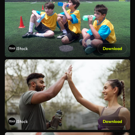
iStock
Download
iStock
Download