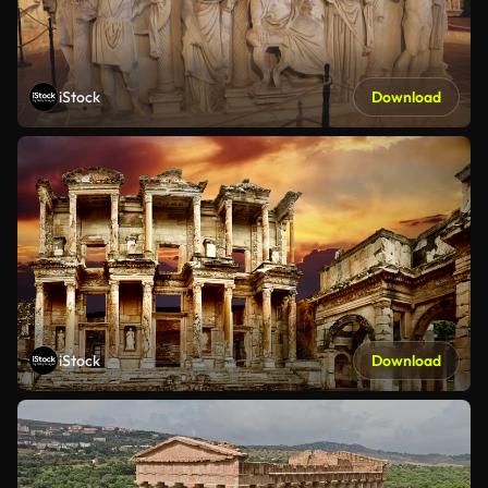
iStock
Download
iStock
Download