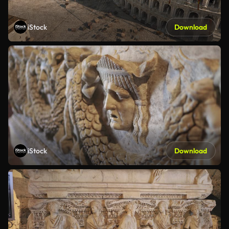
iStock
Download
iStock
Download