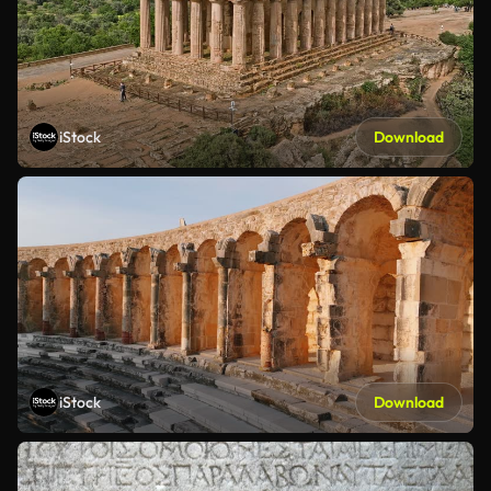
iStock
Download
iStock
Download