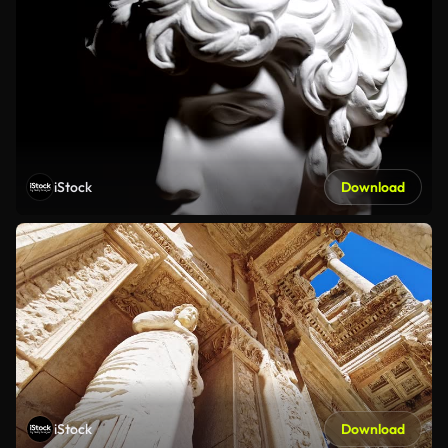
iStock
Download
iStock
Download