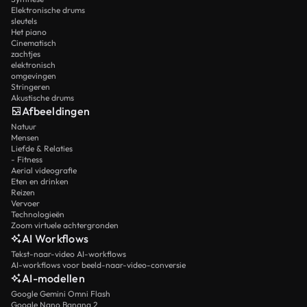
Elektronische drums
sleutels
Het piano
Cinematisch
zachtjes
elektronisch
omgevingen
Stringeren
Akustische drums
Afbeeldingen
Natuur
Mensen
Liefde & Relaties
- Fitness
Aerial videografie
Eten en drinken
Reizen
Vervoer
Technologieën
Zoom virtuele achtergronden
AI Workflows
Tekst-naar-video AI-workflows
AI-workflows voor beeld-naar-video-conversie
AI-modellen
Google Gemini Omni Flash
Google Nano Banana 2