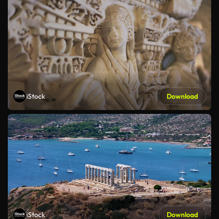
iStock
Download
iStock
Download