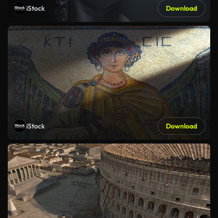
iStock
Download
iStock
Download