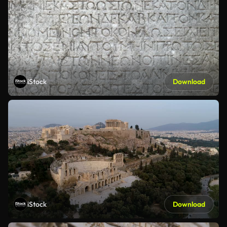
iStock
Download
iStock
Download