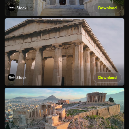
iStock
Download
iStock
Download