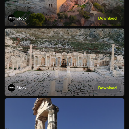
iStock
Download
iStock
Download