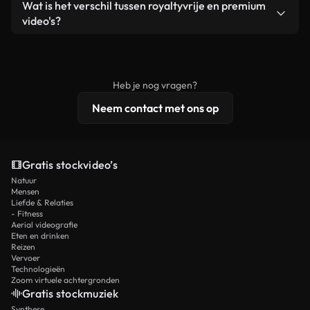
Ja. Je mag onze video's inkorten, bijsnijden of
Wat is het verschil tussen royaltyvrije en premium
een losstaand product.
remixen. Zorg er wel voor dat het eindproduct
video's?
voldoet aan onze licentievoorwaarden en niet als
Royaltyvrije video's bevatten commerciële
onbewerkt stockmateriaal wordt verspreid.
rechten, terwijl premium content exclusieve
beelden, 4K-resolutie en uitgebreidere
Heb je nog vragen?
licentiebescherming omvat.
Neem contact met ons op
Gratis stockvideo’s
Natuur
Mensen
Liefde & Relaties
- Fitness
Aerial videografie
Eten en drinken
Reizen
Vervoer
Technologieën
Zoom virtuele achtergronden
Gratis stockmuziek
Synthese