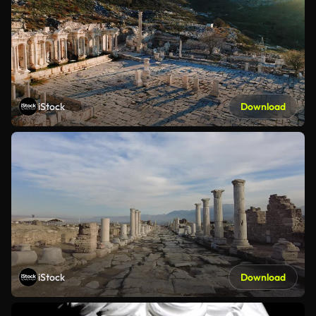
iStock
Download
iStock
Download