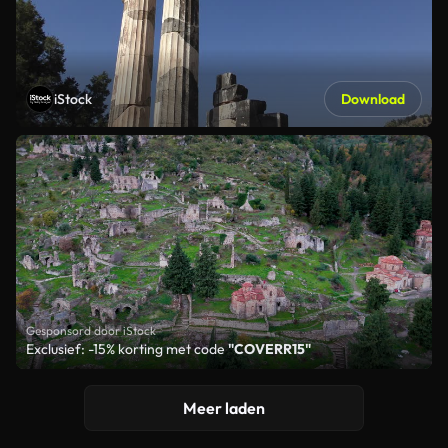
iStock
Download
Gesponsord door iStock
Exclusief: -15% korting met code
"COVERR15"
Meer laden