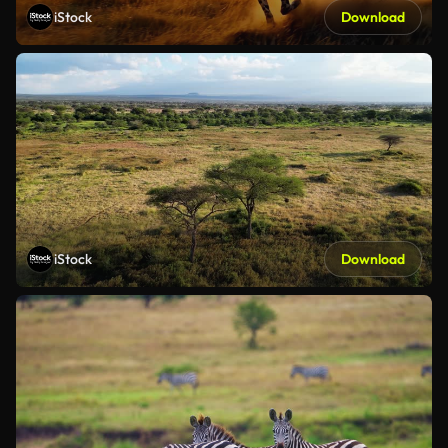
iStock
Download
iStock
Download