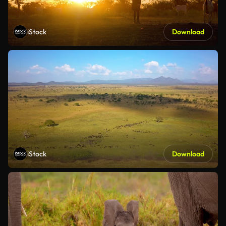
iStock
Download
iStock
Download