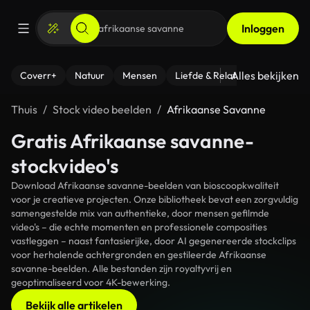
Inloggen
Alles bekijken
Coverr+
Natuur
Mensen
Liefde & Relaties
- Fitness
Thuis
Stock video beelden
Afrikaanse Savanne
Gratis Afrikaanse savanne-
stockvideo's
Download Afrikaanse savanne-beelden van bioscoopkwaliteit
voor je creatieve projecten. Onze bibliotheek bevat een zorgvuldig
samengestelde mix van authentieke, door mensen gefilmde
video's – die echte momenten en professionele composities
vastleggen – naast fantasierijke, door AI gegenereerde stockclips
voor herhalende achtergronden en gestileerde Afrikaanse
savanne-beelden. Alle bestanden zijn royaltyvrij en
geoptimaliseerd voor 4K-bewerking.
Bekijk alle artikelen