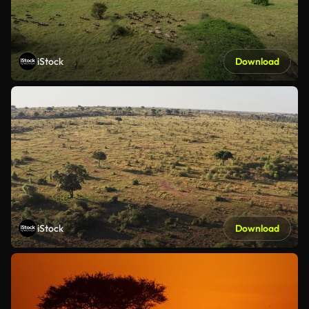
iStock
Download
iStock
Download