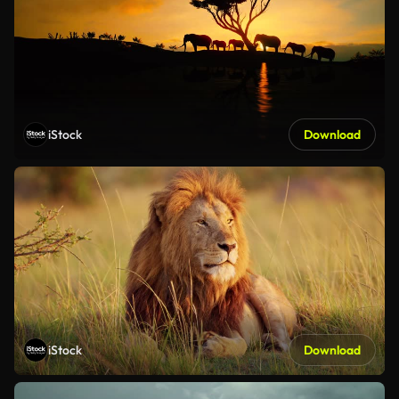
iStock
Download
iStock
Download