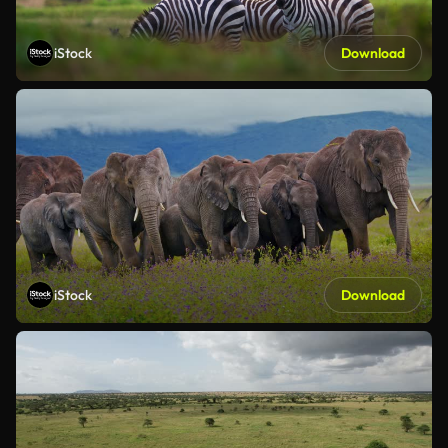
iStock
Download
iStock
Download