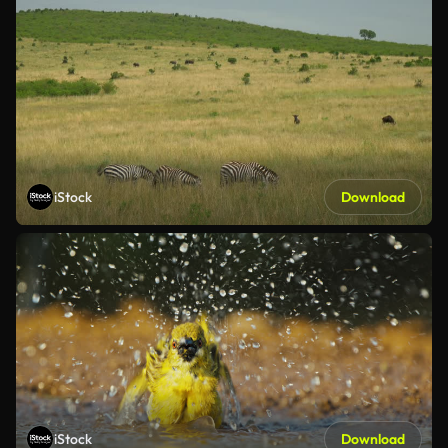
iStock
Download
iStock
Download