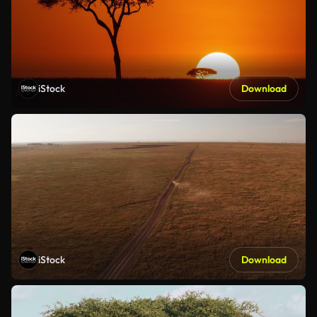
iStock
Download
iStock
Download