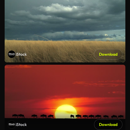
iStock
Download
iStock
Download