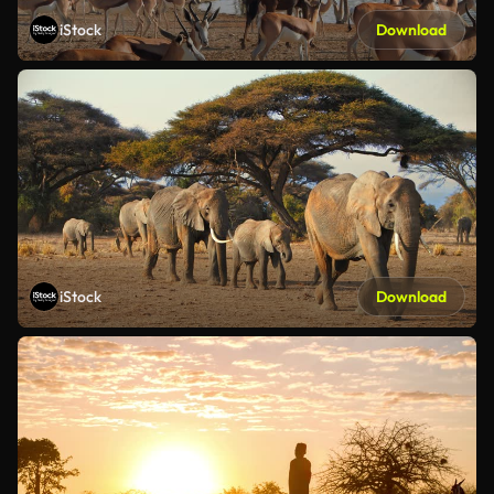
iStock
Download
iStock
Download