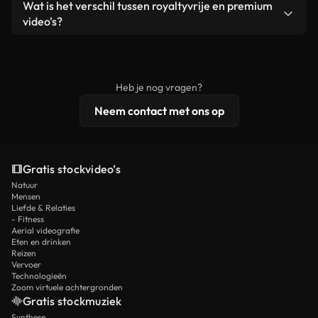
Ja. Je mag onze video's inkorten, bijsnijden of
Wat is het verschil tussen royaltyvrije en premium
een losstaand product.
remixen. Zorg er wel voor dat het eindproduct
video's?
voldoet aan onze licentievoorwaarden en niet als
Royaltyvrije video's bevatten commerciële
onbewerkt stockmateriaal wordt verspreid.
rechten, terwijl premium content exclusieve
beelden, 4K-resolutie en uitgebreidere
Heb je nog vragen?
licentiebescherming omvat.
Neem contact met ons op
Gratis stockvideo’s
Natuur
Mensen
Liefde & Relaties
- Fitness
Aerial videografie
Eten en drinken
Reizen
Vervoer
Technologieën
Zoom virtuele achtergronden
Gratis stockmuziek
Synthese