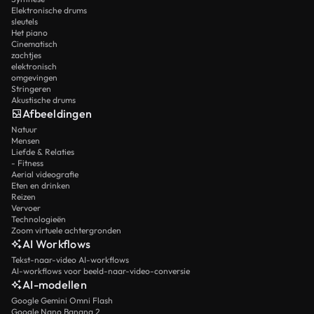
Elektronische drums
sleutels
Het piano
Cinematisch
zachtjes
elektronisch
omgevingen
Stringeren
Akustische drums
Afbeeldingen
Natuur
Mensen
Liefde & Relaties
- Fitness
Aerial videografie
Eten en drinken
Reizen
Vervoer
Technologieën
Zoom virtuele achtergronden
AI Workflows
Tekst-naar-video AI-workflows
AI-workflows voor beeld-naar-video-conversie
AI-modellen
Google Gemini Omni Flash
Google Nano Banana 2