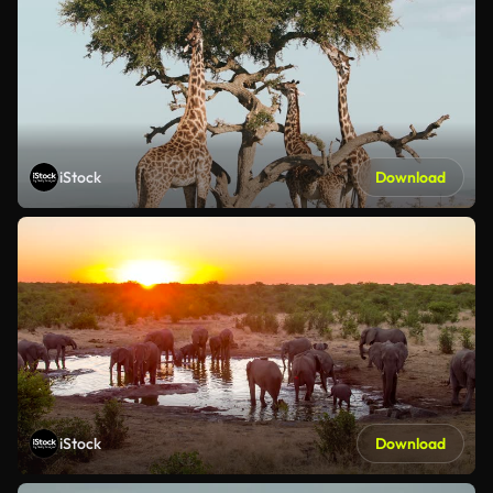
iStock
Download
iStock
Download