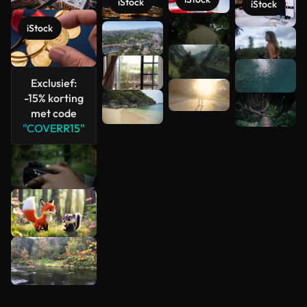
iStock
iStock
iStock
Meer
bekijken
Exclusief:
-15% korting
met code
"COVERR15"