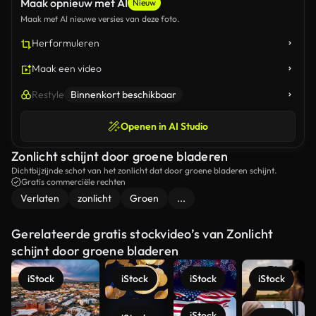
Maak opnieuw met AI
Nieuw
Maak met AI nieuwe versies van deze foto.
Herformuleren
Maak een video
Restyle
Binnenkort beschikbaar
Openen in AI Studio
Zonlicht schijnt door groene bladeren
Dichtbijzijnde schot van het zonlicht dat door groene bladeren schijnt.
Gratis commerciële rechten
Verlaten
zonlicht
Groen
...
Gerelateerde gratis stockvideo’s van Zonlicht
schijnt door groene bladeren
iStock
iStock
iStock
iStock
iStock