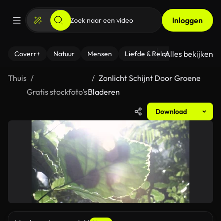
Inloggen
Alles bekijken
Coverr+
Natuur
Mensen
Liefde & Relaties
- Fitness
Thuis
Zonlicht Schijnt Door Groene
Gratis stockfoto’s
Bladeren
Download