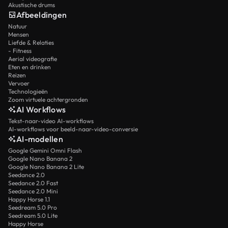
Akustische drums
Afbeeldingen
Natuur
Mensen
Liefde & Relaties
- Fitness
Aerial videografie
Eten en drinken
Reizen
Vervoer
Technologieën
Zoom virtuele achtergronden
AI Workflows
Tekst-naar-video AI-workflows
AI-workflows voor beeld-naar-video-conversie
AI-modellen
Google Gemini Omni Flash
Google Nano Banana 2
Google Nano Banana 2 Lite
Seedance 2.0
Seedance 2.0 Fast
Seedance 2.0 Mini
Happy Horse 1.1
Seedream 5.0 Pro
Seedream 5.0 Lite
Happy Horse