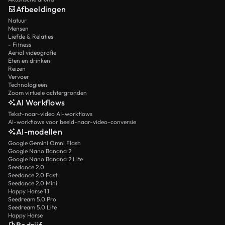
Afbeeldingen
Natuur
Mensen
Liefde & Relaties
- Fitness
Aerial videografie
Eten en drinken
Reizen
Vervoer
Technologieën
Zoom virtuele achtergronden
AI Workflows
Tekst-naar-video AI-workflows
AI-workflows voor beeld-naar-video-conversie
AI-modellen
Google Gemini Omni Flash
Google Nano Banana 2
Google Nano Banana 2 Lite
Seedance 2.0
Seedance 2.0 Fast
Seedance 2.0 Mini
Happy Horse 1.1
Seedream 5.0 Pro
Seedream 5.0 Lite
Happy Horse