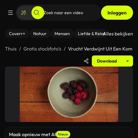
Inloggen
Alles bekijken
Coverr+
Natuur
Mensen
Liefde & Relaties
- Fitness
Thuis
Gratis stockfoto’s
Vrucht Verdwijnt Uit Een Kom
Download
Maak opnieuw met AI
Nieuw