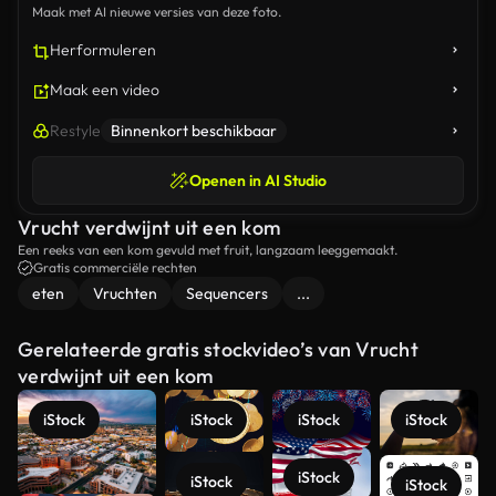
Maak met AI nieuwe versies van deze foto.
Herformuleren
Maak een video
Restyle
Binnenkort beschikbaar
Openen in AI Studio
Vrucht verdwijnt uit een kom
Een reeks van een kom gevuld met fruit, langzaam leeggemaakt.
Gratis commerciële rechten
eten
Vruchten
Sequencers
...
Gerelateerde gratis stockvideo’s van Vrucht
verdwijnt uit een kom
iStock
iStock
iStock
iStock
iStock
iStock
iStock