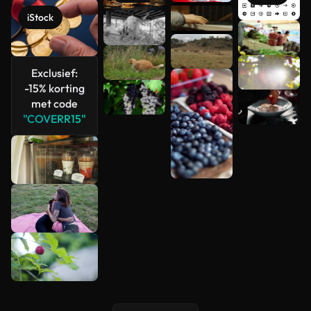
iStock
Meer
bekijken
Exclusief:
-15% korting
met code
"COVERR15"