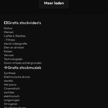
Meer laden
Gratis stockvideo’s
Natuur
Mensen
Liefde & Relaties
- Fitness
Aerial videografie
Eten en drinken
Reizen
Vervoer
Technologieën
Zoom virtuele achtergronden
Gratis stockmuziek
Synthese
Elektronische drums
sleutels
Het piano
Cinematisch
zachtjes
elektronisch
omgevingen
Stringeren
Akustische drums