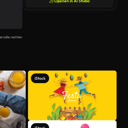
Openen in AI Studio
rciële rechten
iStock