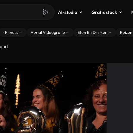
AI-studio
Gratis stock
- Fitness
Aerial Videografie
Eten En Drinken
Reizen
Rond