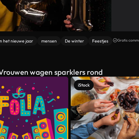
Gratis comme
n het nieuwe jaar
mensen
De winter
Feestjes
n Vrouwen wagen sparklers rond
iStock