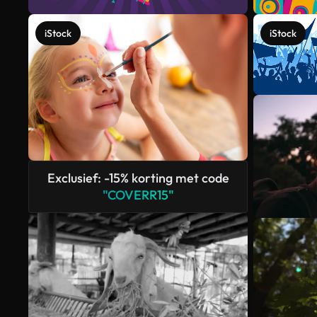
iStock
iStock
Exclusief: -15% korting met code
"COVERR15"