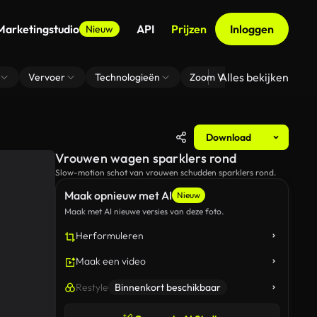
Marketingstudio
API
Prijzen
Inloggen
Nieuw
Alles bekijken
Vervoer
Technologieën
Zoom Virtuele Achtergrond
Download
Vrouwen wagen sparklers rond
Slow-motion schot van vrouwen schudden sparklers rond.
Maak opnieuw met AI
Nieuw
Maak met AI nieuwe versies van deze foto.
Herformuleren
Maak een video
Restyle
Binnenkort beschikbaar