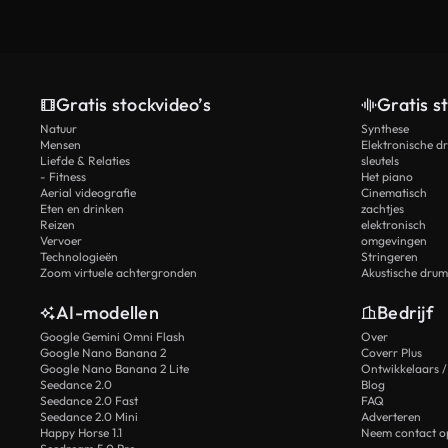
Gratis stockvideo’s
Gratis s
Natuur
Synthese
Mensen
Elektronische d
Liefde & Relaties
sleutels
- Fitness
Het piano
Aerial videografie
Cinematisch
Eten en drinken
zachtjes
Reizen
elektronisch
Vervoer
omgevingen
Technologieën
Stringeren
Zoom virtuele achtergronden
Akustische drum
AI-modellen
Bedrijf
Google Gemini Omni Flash
Over
Google Nano Banana 2
Coverr Plus
Google Nano Banana 2 Lite
Ontwikkelaars /
Seedance 2.0
Blog
Seedance 2.0 Fast
FAQ
Seedance 2.0 Mini
Adverteren
Happy Horse 1.1
Neem contact o