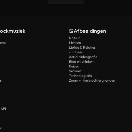
tockmuziek
Afbeeldingen
Natuur
rums
Mensen
Liefde & Relaties
- Fitness
Aerial videografie
Eten en drinken
Reizen
Vervoer
Technologieën
s
Zoom virtuele achtergronden
 API
p