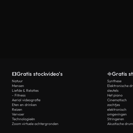
Gratis stockvideo’s
Gratis s
Natuur
Synthese
Mensen
Elektronische d
Liefde & Relaties
sleutels
- Fitness
Het piano
Aerial videografie
Cinematisch
Eten en drinken
zachtjes
Reizen
elektronisch
Vervoer
omgevingen
Technologieën
Stringeren
Zoom virtuele achtergronden
Akustische drum