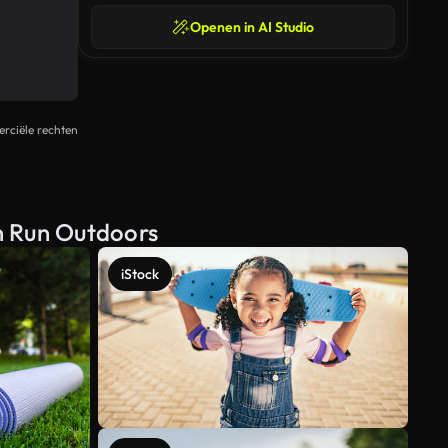
Openen in AI Studio
rciële rechten
n Run Outdoors
iStock