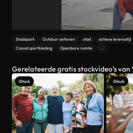
Stadspark
Outdoor oefenen
stad
actieve levensstijl
Casual sportkleding
Openbare ruimte
...
Gerelateerde gratis stockvideo’s va
iStock
iStock