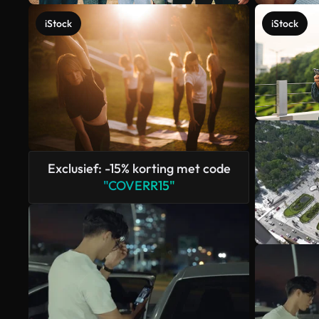
iStock
iStock
Exclusief: -15% korting met code
"COVERR15"