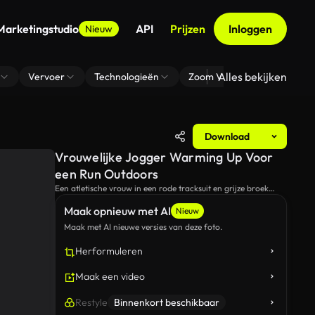
Marketingstudio
API
Prijzen
Inloggen
Nieuw
Alles bekijken
Vervoer
Technologieën
Zoom Virtuele Achtergrond
Download
Vrouwelijke Jogger Warming Up Voor
een Run Outdoors
Een atletische vrouw in een rode tracksuit en grijze broek
voert een stretching-oefening uit om zich voor te bereiden op
Maak opnieuw met AI
haar hardlopende sessie buiten tegen een stedelijke
Nieuw
achtergrond van gebouwen en bomen.
Maak met AI nieuwe versies van deze foto.
Herformuleren
Maak een video
Restyle
Binnenkort beschikbaar