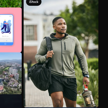
iStock